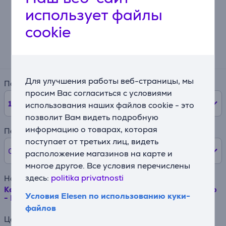
использует файлы
Лизинговый калькулятор
cookie
Ожидаемый ежемесячный платеж
11 €
Для улучшения работы веб-страницы, мы
Период
просим Вас согласиться с условиями
12
мес.
использования наших файлов cookie - это
позволит Вам видеть подробную
информацию о товарах, которая
Первый взнос
поступает от третьих лиц, видеть
0% /
0 €
расположение магазинов на карте и
многое другое. Все условия перечислены
здесь:
politika privatnosti
Наименование товара
Kenwood - Чаша для приготовления мороженого Товар
Условия Elesen по использованию куки-
- KAX71.000WH
файлов
Цена