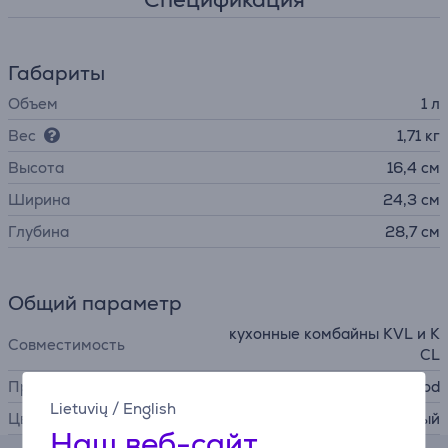
Габариты
Объем
1 л
Вес
1,71 кг
Высота
16,4 см
Ширина
24,3 см
Глубина
28,7 см
Общий параметр
кухонные комбайны KVL и K
Совместимость
CL
Производитель
Kenwood
Lietuvių
/
English
Цвет
белый
Наш веб-сайт