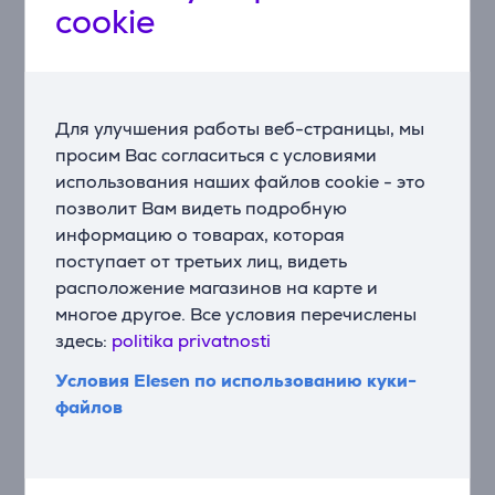
cookie
шага: приготовьте, раскатайте, нарежьте и
подавайте.
Настольный миксер KitchenAid берет на себя
основную работу, раскатывая и нарезая тесто с
Для улучшения работы веб-страницы, мы
помощью одной удобной насадки. Все под рукой: Вы
просим Вас согласиться с условиями
сможете переходить от ролика к резаку напрямую,
использования наших файлов cookie - это
без смены деталей и сложной настройки. Результат
позволит Вам видеть подробную
– свежая домашняя паста.
информацию о товарах, которая
поступает от третьих лиц, видеть
Создана для долговечности – проверено
расположение магазинов на карте и
поколениями
Резак и ролики из нержавеющей стали
многое другое. Все условия перечислены
обеспечивают плавный и равномерный результат –
здесь:
politika privatnosti
от свежих листов пасты до разных видов теста.
Условия Elesen по использованию куки-
файлов
Более чем 100-летний опыт мастерства KitchenAid
означает, что насадка протестирована на точность
и рассчитана на долгий срок службы. Она работает
с миксером плавно и предназначена для