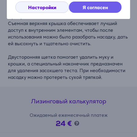
многолетнего использования.
Насторойки
Я согласен
Продумано для легкой очистки
Съемная верхняя крышка обеспечивает лучший
доступ к внутренним элементам, чтобы после
использования можно было разобрать насадку, дать
ей высохнуть и тщательно очистить.
Двусторонняя щетка помогает удалить муку и
крошки, а специальный наконечник предназначен
для удаления засохшего теста. При необходимости
насадку можно протереть сухой тряпкой.
Лизинговый калькулятор
Ожидаемый ежемесячный платеж
24 €