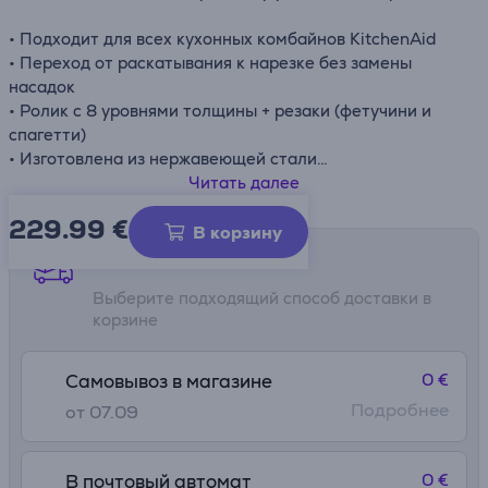
• Подходит для всех кухонных комбайнов KitchenAid
• Переход от раскатывания к нарезке без замены
насадок
• Ролик с 8 уровнями толщины + резаки (фетучини и
спагетти)
• Изготовлена из нержавеющей стали
• Компактная конструкция, хранение в коробке
Читать далее
229.99
€
В корзину
Способы доставки
Выберите подходящий способ доставки в
корзине
0 €
Самовывоз в магазине
Подробнее
от 07.09
0 €
В почтовый автомат