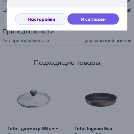
Страна производства
Франция
Цвет
серый
Насторойки
Я согласен
Принадлежности
Тип принадлежности
для варочной панели
Подходящие товары
Tefal, диаметр 28 см -
Tefal Ingenio Eco