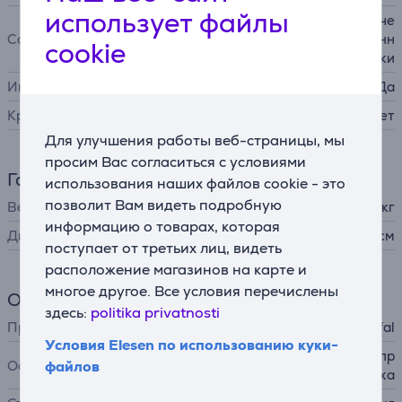
использует файлы
газовые конфорки, керамиче
Совместимость
ские конфорки, индукционн
cookie
ые конфорки
Индикатор температуры
Да
Крышка в комплекте
Нет
Для улучшения работы веб-страницы, мы
просим Вас согласиться с условиями
Габариты
использования наших файлов cookie - это
позволит Вам видеть подробную
Вес
1,1 кг
информацию о товарах, которая
Диаметр
28 см
поступает от третьих лиц, видеть
расположение магазинов на карте и
многое другое. Все условия перечислены
Общий параметр
здесь:
politika privatnosti
Производитель
Tefal
Условия Elesen по использованию куки-
антипригарное покрытие, пр
Особенности
файлов
остая очистка