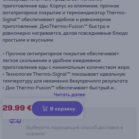
приготовление еды. Корпус из алюминия, прочное
антипригарное покрытие и термоиндикатор Thermo-
Signal™ обеспечивают удобное и равномерное
приготовление. ДноThermo-Fusion™ быстро и
равномерно нагревается, делая повседневные блюда
простыми и вкусными.
• Прочное антипригарное покрытие обеспечивает
легкое скольжение и удобное ежедневное
приготовление еды с минимальным количеством жира
• Технология Thermo-Signal™ показывает идеальную
температуру для неизменно безупречного результата
• Дно Thermo-Fusion™ обеспечивает быстрый и
равномерный нагрев, подходит для газовых,
Читать далее
керамических и индукционных плит (кроме
29.99
€
электрических)
В корзину
• Легко очищается благодаря антипригарному
Способы доставки
покрытию как внутри, так и снаружи
Выберите подходящий способ доставки в
• Французское качество – создано с учетом прочности и
корзине
инноваций