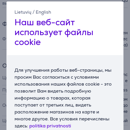
Да
выключения
Lietuvių
/
English
Наш веб-сайт
Функции
использует файлы
генератор ионов (уменьшен
Функции
ие статического электричес
cookie
тва)
Общий параметр
Для улучшения работы веб-страницы, мы
Painted Satined Purple Princ
просим Вас согласиться с условиями
Цвет
e
использования наших файлов cookie - это
Производитель
Babyliss
позволит Вам видеть подробную
информацию о товарах, которая
укладывает волосы без терм
поступает от третьих лиц, видеть
Особенности
ических повреждений, предо
твращает пушение
расположение магазинов на карте и
многое другое. Все условия перечислены
Цвет
золотистый, фиолетовый
здесь:
politika privatnosti