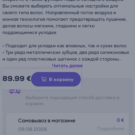
Вы сможете выбирать оптимальные настройки для
своего типа волос. Направленный поток воздуха и
ионная технология помогают предотвращать пушение,
делая волосы мягкими, гладкими и легко
поддающимися укладке.
• Подходит для укладки как влажных, так и сухих волос
• Три ряда металлических зубцов, два ряда силиконовых
и один ряд пластиковых щетинок с каждой стороны
• 3 уровня нагрева, 3 скорости + холодный воздух
Читать далее
• Ионная функция – для более гладких волос
89.99
€
• Технология против пушения и чувствительный к
В корзину
движению поток воздуха
Способы доставки
• Светодиодный индикатор и кнопка вкл./выкл.
Выберите подходящий способ доставки в
корзине
0 €
Самовывоз в магазине
Подробнее
09.08.2026