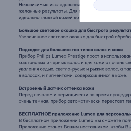
Независимые исследования показали, что уже посл
желанные результаты. Для поддержания гладкости
идеально гладкой кожей до 3 месяцев.
Большое световое окошко для быстрого результа
Увеличенное световое окошко для быстрой обрабо
Подходит для большинства типов волос и кожи
Прибор Philips Lumea Prestige прост в использова
каштановых и черных волос и для кожи от очень све
удаления седых, светло-русых и рыжих волос, а т
в волосах, и пигментами, содержащимися в коже.
Встроенный датчик оттенка кожи
Перед началом и периодически во время процедур
очень темная, прибор автоматически перестает г
БЕСПЛАТНОЕ приложение Lumea для персональ
В бесплатном приложении Lumea Вы сможете полу
Приложение станет Вашим наставником, чтобы Вы