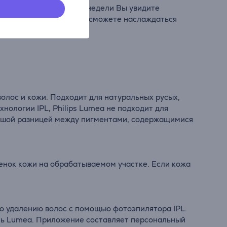
вых 4 сеансов раз в 2 недели Вы увидите
ле 8 таких процедур Вы сможете наслаждаться
волос и кожи. Подходит для натуральных русых,
хнологии IPL, Philips Lumea не подходит для
ольшой разницей между пигментами, содержащимися
енок кожи на обрабатываемом участке. Если кожа
 удалению волос с помощью фотоэпилятора IPL.
ть Lumea. Приложение составляет персональный