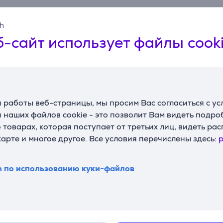
sh
-сайт использует файлы cook
 работы веб-страницы, мы просим Вас согласиться с у
 наших файлов cookie - это позволит Вам видеть подр
Описание
товарах, которая поступает от третьих лиц, видеть ра
карте и многое другое. Все условия перечислены здесь:
p
ная для комфортного домашнего использования, разработ
нтенсивный световой импульс. Philips Lumea направляет мя
покоя. В результате рост волос на теле постепенно сокра
n по использованию куки-файлов
едура предотвращения повторного роста волос безопасна 
ea разработано совместно с дерматологами и протестирован
ту процедуру дома.
едур