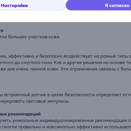
е 3 сеансов волосков становится до 85% меньше. После пер
Насторойки
Я согласен
 кожи просто повторяйте процедуру каждые 4 недели. Пос
та
тки больших участков кожи.
нии, эффективно и безопасно воздействует на разные типы 
тлого до смуглого тона. Как и другие решения на основе те
акже для очень темной кожи. Эти ограничения связаны с б
ы встроенный датчик в целях безопасности определяет отт
енерировать световые импульсы.
ных рекомендаций
чить уникальные индивидуализированные рекомендации по
 смогли правильно и максимально эффективно использова