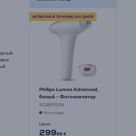
ИСПЫТАЙ В ТЕЧЕНИЕ 100 ДНЕЙ
торный
овых
дый
Philips Lumea Advanced,
белый - Фотоэпилятор
SC1997/00N
На складе
Цена:
299
99 €