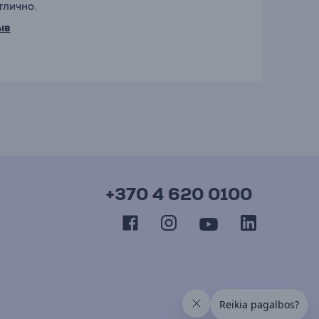
тлично.
ыв
+370 4 620 0100