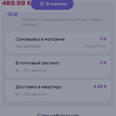
489.99
€
• Насадки для разных зон тела
В корзину
• Smart SkinProtect Sensor определяет тон кожи и
Способы доставки
автоматически регулирует мощность
Выберите подходящий способ доставки в
корзине
0 €
Самовывоз в магазине
Подробнее
09.08.2026
0 €
В почтовый автомат
11. - 13. августа
4.99 €
Доставка в квартиру
11. - 13. августа
Спецификация