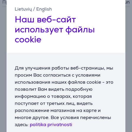
Производитель
Braun
Lietuvių
/
English
Наш веб-сайт
Описание
использует файлы
cookie
Единственный IPL-прибор с подключением
Умный IPL-прибор от Braun адаптирует план
процедур в соответствии с Вашими потребностями
и изменением густоты роста волос, помогает
соблюдать график сеансов и предоставляет умные
Для улучшения работы веб-страницы, мы
рекомендации, чтобы результат был равномерным.
просим Вас согласиться с условиями
Приложение Braun IPL также помогает определить,
использования наших файлов cookie - это
подходит ли IPL для Вашего тона кожи и цвета
волос, и рекомендует подходящую насадку для
позволит Вам видеть подробную
выбранной зоны обработки.
информацию о товарах, которая
поступает от третьих лиц, видеть
Клинически подтвержденная эффективность
расположение магазинов на карте и
Достаточно 2 сеансов в месяц по 10 минут каждый,
многое другое. Все условия перечислены
всего 6 сеансов. Результатом является снижение
здесь:
politika privatnosti
роста волос, сопоставимое с профессиональной