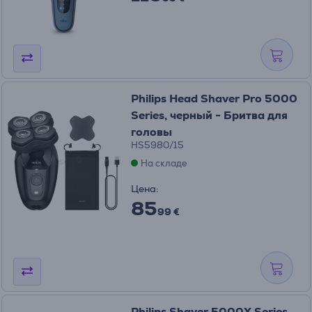
Philips Head Shaver Pro 5000
Series, черный - Бритва для
головы
HS5980/15
На складе
Цена:
85
99 €
Philips Shaver 5000X Series,