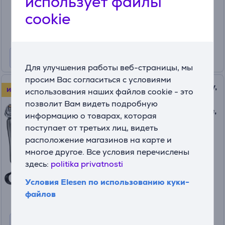
использует файлы
105
cookie
99 €
Для улучшения работы веб-страницы, мы
просим Вас согласиться с условиями
Braun Series 9 Pro+ Wet & Dry,
ИСПЫТАЙ В ТЕЧЕНИЕ 100 ДНЕЙ
использования наших файлов cookie - это
станция SmartCare 6 в 1 и
позволит Вам видеть подробную
дорожный футляр PowerCase,
информацию о товарах, которая
темно-серый - Бритва
поступает от третьих лиц, видеть
9675CC
расположение магазинов на карте и
На складе
многое другое. Все условия перечислены
здесь:
politika privatnosti
Цена:
489
99 €
Условия Elesen по использованию куки-
файлов