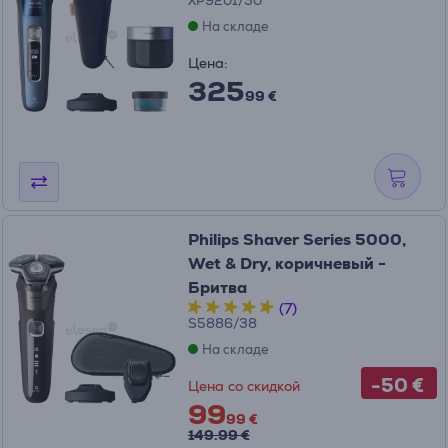
XP9201/30
На складе
Цена:
325
99 €
Philips Shaver Series 5000,
Wet & Dry, коричневый -
Бритва
(7)
S5886/38
На складе
-50 €
Цена со скидкой
99
99 €
149.99 €