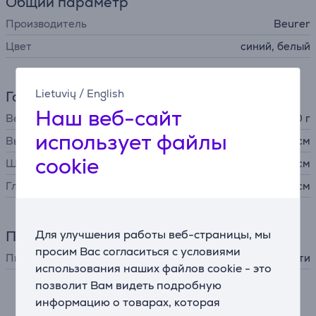
Общий параметр
Производитель
Beurer
Цвет
синий, белый
Lietuvių
/
English
Габариты
Наш веб-сайт
Вес
1400 г
использует файлы
Высота
14,1 см
cookie
Ширина
14,8 см
Глубина
16,6 см
Для улучшения работы веб-страницы, мы
Питание
просим Вас согласиться с условиями
Питание
от сети
использования наших файлов cookie - это
позволит Вам видеть подробную
информацию о товарах, которая
Описание