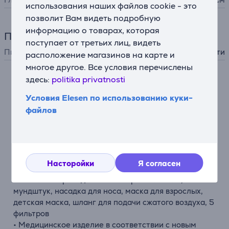
использования наших файлов cookie - это
позволит Вам видеть подробную
информацию о товарах, которая
Питание
поступает от третьих лиц, видеть
Питание
от сети
расположение магазинов на карте и
многое другое. Все условия перечислены
здесь:
politika privatnosti
Описание
Условия Elesen по использованию куки-
файлов
• Зарекомендовал себя при лечении острых и
хронических заболеваний, уходе за дыхательными
путями и предотвращении простудных заболеваний
• Компрессорная технология сжатого воздуха
формирует мельчайшие частицы, которые
Насторойки
Я согласен
переносят активные вещества в легкие
• Комплект принадлежностей: распылитель,
мундштук, насадка для носа, маска для взрослых,
детская маска, шланг для подачи сжатого воздуха, 5
фильтров
• Медицинское изделие в соответствии с новым