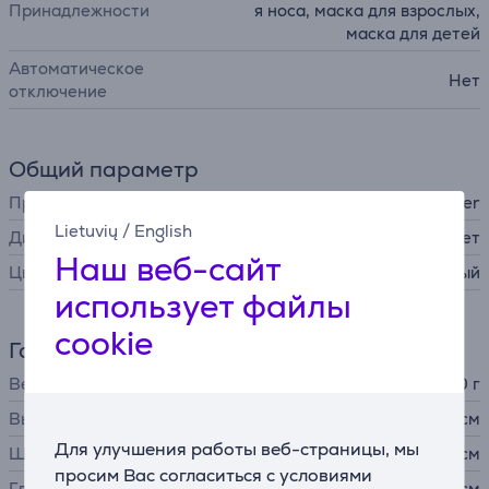
Принадлежности
я носа, маска для взрослых,
маска для детей
Автоматическое
Нет
отключение
Общий параметр
Производитель
Beurer
Lietuvių
/
English
Дисплей
нет
Наш веб-сайт
Цвет
синий, белый
использует файлы
cookie
Габариты
Вес
850 г
Высота
8,78 см
Для улучшения работы веб-страницы, мы
Ширина
11,6 см
просим Вас согласиться с условиями
Глубина
13,86 см