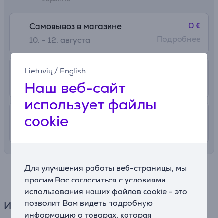
0 €
Самовывоз в магазине
Подробнее
10. - 12. августа
2.99 €
В почтовый автомат
Lietuvių
/
English
Наш веб-сайт
10. - 12. августа
использует файлы
4.99 €
Доставка в квартиру
cookie
10. - 12. августа
Для улучшения работы веб-страницы, мы
Спецификация
просим Вас согласиться с условиями
использования наших файлов cookie - это
позволит Вам видеть подробную
Ингалятор
информацию о товарах, которая