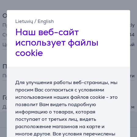
Общий параметр
Lietuvių
/
English
Производитель
Twinkly
Наш веб-сайт
Степень защиты
IP44
использует файлы
Цвет
черный
cookie
Питание
Питание
от сети
Для улучшения работы веб-страницы, мы
просим Вас согласиться с условиями
Габариты
использования наших файлов cookie - это
позволит Вам видеть подробную
Длина
8 м
информацию о товарах, которая
поступает от третьих лиц, видеть
Комментарии
расположение магазинов на карте и
многое другое. Все условия перечислены
Средняя оценка