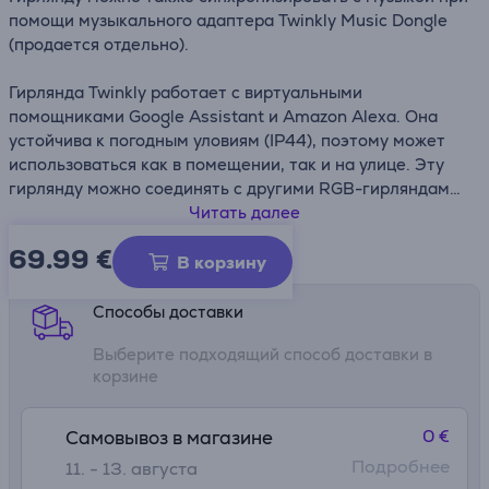
помощи музыкального адаптера Twinkly Music Dongle
(продается отдельно).
Гирлянда Twinkly работает с виртуальными
помощниками Google Assistant и Amazon Alexa. Она
устойчива к погодным уловиям (IP44), поэтому может
использоваться как в помещении, так и на улице. Эту
гирлянду можно соединять с другими RGB-гирляндами
Twinkley (до 4000 светодиодных лампочек или 10
Читать далее
гирлянд).
69.99
€
Информационный лист
В корзину
Гирлянда содержит 100 лампочек, а общая длина ее
провода составляет 10,5 метров (из которых 8 метров с
Способы доставки
лампочками). Срок службы лампочек превышает 30
Выберите подходящий способ доставки в
000 часов.
корзине
PS: Видеоролик носит иллюстративный характер.
Данное изделие может не иметь всех функций,
0 €
Самовывоз в магазине
показанных в ролике.
Подробнее
11. - 13. августа