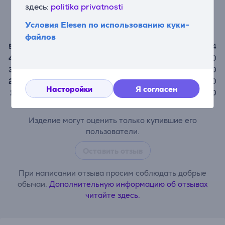
здесь:
politika privatnosti
(4)
5,0
Условия Elesen по использованию куки-
файлов
5
4
4
0
3
0
2
0
Насторойки
Я согласен
1
0
Изделие могут оценить только купившие его
пользователи.
Оставить отзыв
При написании отзыва просим соблюдать добрые
обычаи.
Дополнительную информацию об отзывах
читайте здесь.