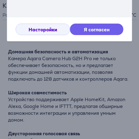
Климатическая техника
Рабочая температура
-10 - 40 °C
Насторойки
Я согласен
Описание
Домашняя безопасность и автоматизация
Камера Aqara Camera Hub G2H Pro не только
обеспечивает безопасность, но и предлагает
функции домашней автоматизации, позволяя
подключать до 128 датчиков и контроллеров Aqara.
Широкая совместимость
Устройство поддерживает Apple HomeKit, Amazon
Alexa, Google Home и IFTTT, предлагая обширные
возможности интеграции и управления умным
домом.
Двусторонняя голосовая связь