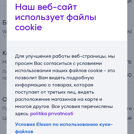
EEE 802.11n
Наш веб-сайт
использует файлы
Браузер и загрузка
cookie
WiFi
Wi-Fi 4 (n)
Кардридер
Для улучшения работы веб-страницы, мы
Макс. объем карты памяти
512 ГБ
просим Вас согласиться с условиями
использования наших файлов cookie - это
Поддерживаемые карты
micro-SD
позволит Вам видеть подробную
памяти
информацию о товарах, которая
поступает от третьих лиц, видеть
Общий параметр
расположение магазинов на карте и
многое другое. Все условия перечислены
Производитель
Aqara
здесь:
politika privatnosti
Цвет
белый
Условия Elesen по использованию куки-
файлов