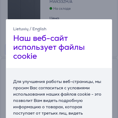
MWK33ZM/A
На складе
Цена:
119
99 €
Lietuvių
/
English
Наш веб-сайт
использует файлы
cookie
Apple Smart Folio, iPad Air 11''
(M2), темно-серый - Чехол
для планшета
Для улучшения работы веб-страницы, мы
MWK53ZM/A
просим Вас согласиться с условиями
На складе
использования наших файлов cookie - это
Цена:
позволит Вам видеть подробную
89
информацию о товарах, которая
99 €
поступает от третьих лиц, видеть