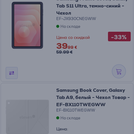
Tab S11 Ultra, темно-синий -
Чехол
EF-JX930CNEGWW
На складе
-33%
Цена со скидкой
39
99 €
59.99 €
Samsung Book Cover, Galaxy
Tab A9, белый - Чехол Товар -
EF-BX110TWEGWW
EF-BX110TWEGWW
На складе
Цена: