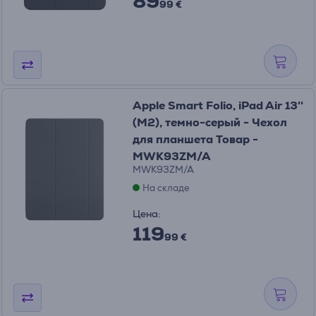
89
99 €
Apple Smart Folio, iPad Air 13''
(M2), темно-серый - Чехол
для планшета Товар -
MWK93ZM/A
MWK93ZM/A
На складе
Цена:
119
99 €