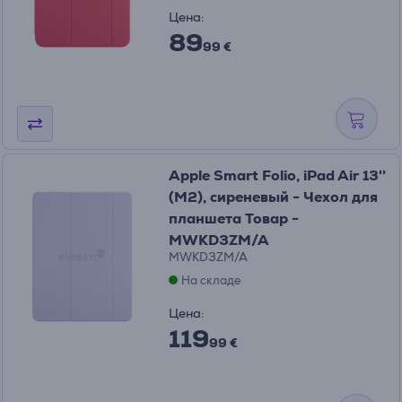
Цена:
89
99 €
Apple Smart Folio, iPad Air 13''
(M2), сиреневый - Чехол для
планшета Товар -
MWKD3ZM/A
MWKD3ZM/A
На складе
Цена:
119
99 €