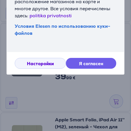
расположение магазинов на карте и
многое другое. Все условия перечислены
здесь:
politika privatnosti
Условия Elesen по использованию куки-
Tucano Satin, iPad A16 11th
файлов
Gen/10,9" 10th gen, темно-
синий - Чехол
IPD1022ST-BBK
На складе
Насторойки
Я согласен
Цена:
39
99 €
Apple Smart Folio, iPad Air 11''
(M2), зеленый - Чехол для