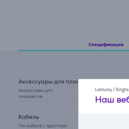
Спецификация
Аксессуары для планшетов
Lietuvių
/
Engli
Аксессуары для
адаптер
планшетов
Наш веб
Кабель
Тип кабеля / адаптера
переходник