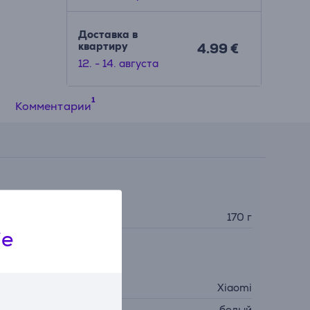
Доставка в
квартиру
4.99 €
12. - 14. августа
Комментарии
Габариты
ес
170 г
ie
Общий параметр
роизводитель
Xiaomi
вет
белый