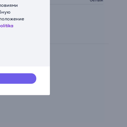
словиями
обную
сположение
olitika