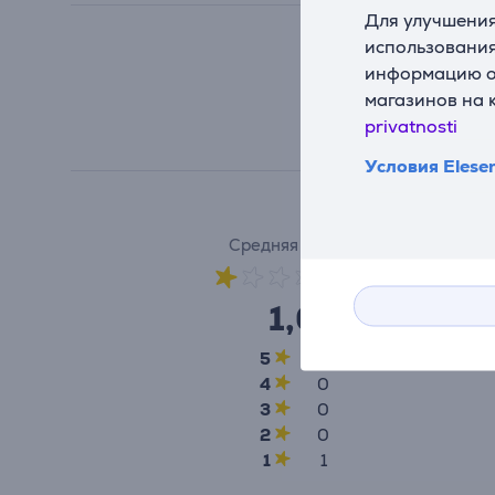
Для улучшения
использования
информацию о 
магазинов на 
privatnosti
Условия Elese
Средняя оценка
(1)
1,0
5
0
4
0
3
0
2
0
1
1