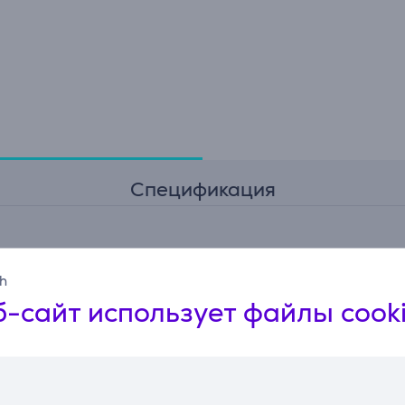
Спецификация
Питание
sh
Питание
от сети
В
-сайт использует файлы cook
Мощность
Максимальная выходная
П
120 Вт
мощность
Ц