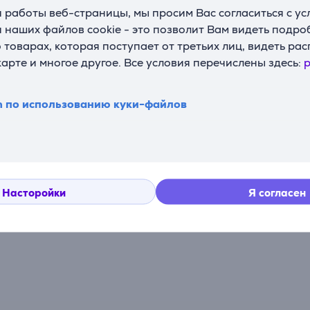
 работы веб-страницы, мы просим Вас согласиться с у
 наших файлов cookie - это позволит Вам видеть подр
товарах, которая поступает от третьих лиц, видеть ра
карте и многое другое. Все условия перечислены здесь:
p
Комментарии
n по использованию куки-файлов
Насторойки
Я согласен