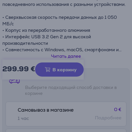
повседневного использования с разными устройствами.
• Сверхвысокая скорость передачи данных до 1 050
МБ/с
• Корпус из переработанного алюминия
• Интерфейс USB 3.2 Gen 2 для высокой
производительности
• Совместимость с Windows, macOS, смартфонами и
консолями
Читать далее
• Поддержка программного обеспечения Samsung
299.99
€
Magician
В корзину
Способы доставки
Выберите подходящий способ доставки в
корзине
0 €
Самовывоз в магазине
Подробнее
1 час