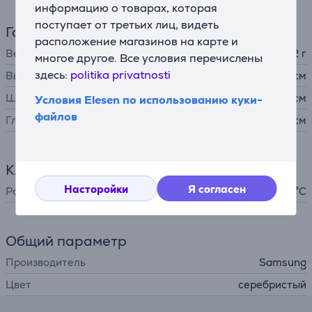
информацию о товарах, которая
поступает от третьих лиц, видеть
Габариты
расположение магазинов на карте и
Вес
72 г
многое другое. Все условия перечислены
здесь:
politika privatnosti
Высота
5,7 см
Ширина
8,5 см
Условия Elesen по использованию куки-
файлов
Глубина
0,8 см
Климатическая техника
Насторойки
Я согласен
Рабочая температура
0 - 60 °C
Общий параметр
Производитель
Samsung
Цвет
серебристый