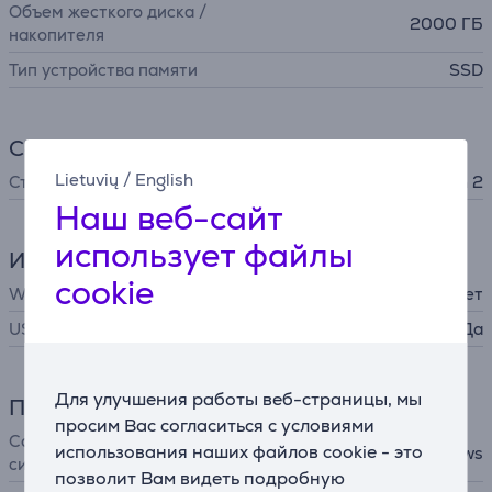
Объем жесткого диска /
2000 ГБ
накопителя
Тип устройства памяти
SSD
Соединение
Lietuvių
/
English
Стандарт USB
USB 3.2 Gen 2
Наш веб-сайт
использует файлы
Интерфейсы
cookie
WiFi
Нет
USB-C
Да
Для улучшения работы веб-страницы, мы
Программное обеспечение
просим Вас согласиться с условиями
Совместимость с оп.
использования наших файлов cookie - это
Android, macOS, Windows
системами
позволит Вам видеть подробную