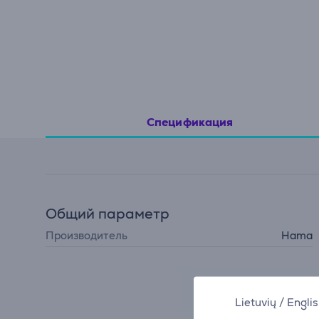
Спецификация
Общий параметр
Производитель
Hama
Lietuvių
/
Engli