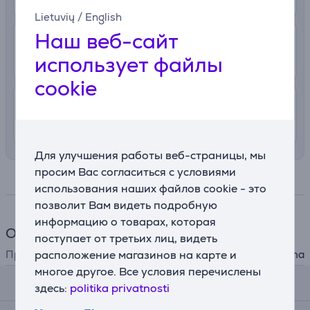
Lietuvių
/
English
Наш веб-сайт
2.99 €
В почтовый автомат
использует файлы
11. - 13. августа
cookie
4.99 €
Доставка в квартиру
11. - 13. августа
Для улучшения работы веб-страницы, мы
просим Вас согласиться с условиями
Спецификация
использования наших файлов cookie - это
позволит Вам видеть подробную
информацию о товарах, которая
Общий параметр
поступает от третьих лиц, видеть
Производитель
расположение магазинов на карте и
Hama
многое другое. Все условия перечислены
Комментарии
здесь:
politika privatnosti