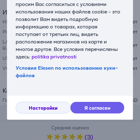
просим Вас согласиться с условиями
Интерфейсы
использования наших файлов cookie - это
позволит Вам видеть подробную
HDMI
Нет
информацию о товарах, которая
Разъем для наушников
Нет
поступает от третьих лиц, видеть
расположение магазинов на карте и
LAN (сетевой интерфейс,
Нет
RJ45)
многое другое. Все условия перечислены
здесь:
politika privatnosti
USB-A
3 шт
Условия Elesen по использованию куки-
VGA
Нет
файлов
Кардридер
Поддержка форматов
MicroSD, SD
Насторойки
Я согласен
Комментарии
Средняя оценка
(3)