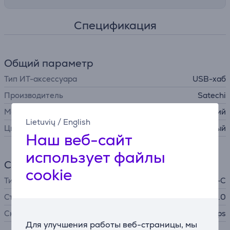
Спецификация
Общий параметр
Тип ИТ-аксессуара
USB-хаб
Производитель
Satechi
Материал
алюминий
Lietuvių
/
English
Цвет
темно-серый
Наш веб-сайт
использует файлы
Соединение
cookie
Тип штекера
USB-C
Стандарт USB
USB 3.0
Скорость передачи данных
5 Gbps
Для улучшения работы веб-страницы, мы