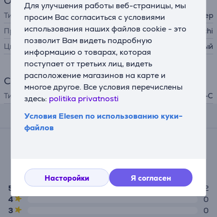
Общий параметр
Для улучшения работы веб-страницы, мы
Тип ИТ-аксессуара
адаптер
просим Вас согласиться с условиями
использования наших файлов cookie - это
Производитель
Satechi
позволит Вам видеть подробную
Цвет
серый
информацию о товарах, которая
поступает от третьих лиц, видеть
расположение магазинов на карте и
Соединение
многое другое. Все условия перечислены
Тип штекера
USB 3.0, USB-C
здесь:
politika privatnosti
Условия Elesen по использованию куки-
Комментарии
файлов
Средняя оценка
(2)
5,0
Насторойки
Я согласен
5
2
4
0
3
0