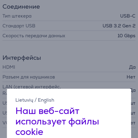
Соединение
Тип штекера
USB-C
Стандарт USB
USB 3.2 Gen 2
Скорость передачи данных
10 Gbps
Интерфейсы
HDMI
Да
Разъем для наушников
Нет
LAN (сетевой интерфейс,
Да
RJ45)
Lietuvių
/
English
USB-A
2 шт
Наш веб-сайт
USB-C
1 шт
использует файлы
VGA
Нет
cookie