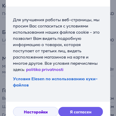
Кардридер
Поддержка форматов
MicroSD, SD
Для улучшения работы веб-страницы, мы
просим Вас согласиться с условиями
Браузер и загрузка
использования наших файлов cookie - это
позволит Вам видеть подробную
LAN (RJ45)
10/100/1000
информацию о товарах, которая
поступает от третьих лиц, видеть
расположение магазинов на карте и
Мощность
многое другое. Все условия перечислены
Максимальная выходная
здесь:
politika privatnosti
80 Вт
мощность
Условия Elesen по использованию куки-
файлов
Габариты
Высота
13,2 см
Ширина
3,25 см
Насторойки
Я согласен
Глубина
1,25 см