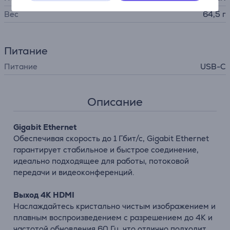
Вес
64,5 г
Питание
Питание
USB-C
Описание
Gigabit Ethernet
Обеспечивая скорость до 1 Гбит/с, Gigabit Ethernet
гарантирует стабильное и быстрое соединение,
идеально подходящее для работы, потоковой
передачи и видеоконференций.
Выход 4K HDMI
Наслаждайтесь кристально чистым изображением и
плавным воспроизведением с разрешением до 4K и
частотой обновления 60 Гц, что отлично подходит