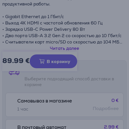
продуктивной работы.
• Gigabit Ethernet до 1 Гбит/с
• Выход 4K HDMI с частотой обновления 60 Гц
• Зарядка USB-C Power Delivery 80 Вт
• Два порта USB-A 3.2 Gen 2 со скоростью до 10 Гбит/с
• Считыватели карт micro/SD со скоростью до 104 МБ/с
• Прочный алюминиевый корпус и плетеный кабель
Читать далее
89.99
€
В корзину
Способы доставки
Выберите подходящий способ доставки в
корзине
0 €
Самовывоз в магазине
Подробнее
1 час
2.99 €
В почтовый автомат