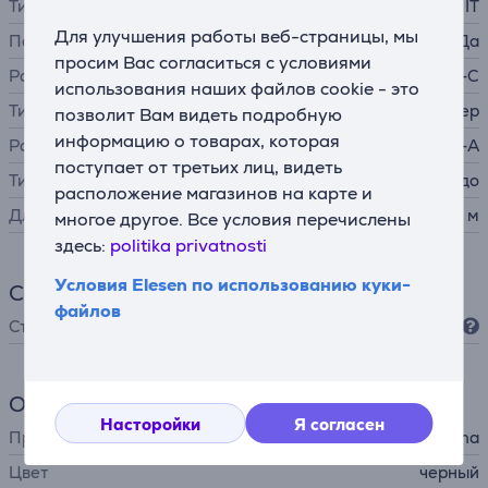
Тип кабеля / адаптера
IT
Для улучшения работы веб-страницы, мы
Позолоченные контакты
Да
просим Вас согласиться с условиями
Разъем A
USB-C
использования наших файлов cookie - это
Тип коннектора А
штекер
позволит Вам видеть подробную
информацию о товарах, которая
Разъем B
USB-A
поступает от третьих лиц, видеть
Тип коннектора B
гнездо
расположение магазинов на карте и
Длина
0,15 м
многое другое. Все условия перечислены
здесь:
politika privatnosti
Условия Elesen по использованию куки-
Соединение
файлов
Стандарт USB
USB 3.2 Gen 1
Общий параметр
Насторойки
Я согласен
Производитель
Hama
Цвет
черный