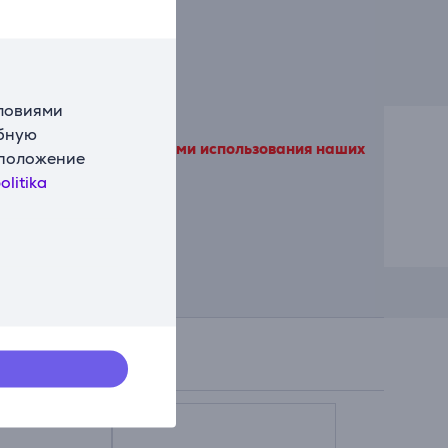
словиями
обную
ы согласитесь с условиями использования наших
сположение
olitika