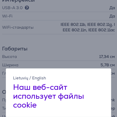
USB-A 3.0
Да
Wi-Fi
Да
IEEE 802.11b, IEEE 802.11g, I
WiFi-стандарты
EEE 802.11n, IEEE 802.11ac
Габариты
Высота
17,34 см
Ширина
5,78 см
Глубина
1,8 см
Lietuvių
/
English
Наш веб-сайт
Общий параметр
использует файлы
Производитель
TP-Link
cookie
Тип устройства
USB WiFi-адаптер
Цвет
черный