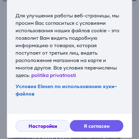
Для улучшения работы веб-страницы, мы
Описание
просим Вас согласиться с условиями
использования наших файлов cookie - это
Высокая скорость, надежное подключение
позволит Вам видеть подробную
Archer T3U Plus принимает сигнал Wi-Fi в двух
информацию о товарах, которая
диапазонах: 2,4 ГГц со скоростью до 400 Мбит/с
поступает от третьих лиц, видеть
для просмотра веб-страниц, электронной почты и
расположение магазинов на карте и
соцсетей, 5 ГГц со скоростью до 867 Мбит/с для
многое другое. Все условия перечислены
онлайн-игр, HD-стримов и загрузки больших
здесь:
politika privatnosti
файлов.
Условия Elesen по использованию куки-
Увеличенная пропускная способность с MU‑MIMO
файлов
Технология MU‑MIMO обеспечивает два
одновременных потока данных, что улучшает
пропускную способность и эффективность всей сети
при работе с совместимым роутером MU‑MIMO.
Насторойки
Я согласен
Гибкое двухдиапазонное соединение
Диапазоны 2,4 ГГц и 5 ГГц обеспечивают гибкие