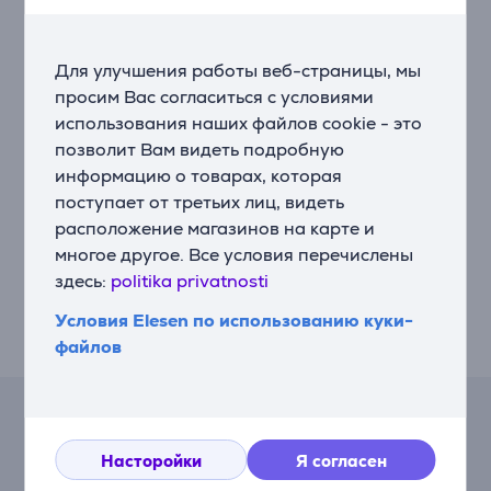
производительность и стабильное соединение с
Mac или iPad для плавной многозадачности.
Для улучшения работы веб-страницы, мы
Эргономичный корпус
просим Вас согласиться с условиями
Мышь MX Master 4 разработана для комфортного
использования наших файлов cookie - это
использования, удерживая руку в естественном
позволит Вам видеть подробную
положении. Интуитивные элементы управления и
дополнительное колесо прокрутки для большого
информацию о товарах, которая
пальца снижают усталость даже при длительных
поступает от третьих лиц, видеть
рабочих сессиях.
расположение магазинов на карте и
многое другое. Все условия перечислены
Тихие и точные нажатия
здесь:
politika privatnosti
Кнопки Quiet Click уменьшают шум до 90%, сохраняя
при этом приятные тактильные ощущения –
Условия Elesen по использованию куки-
идеально как для офиса, так и для работы дома.
файлов
Лизинговый калькулятор
Насторойки
Я согласен
Ожидаемый ежемесячный платеж