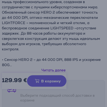
мышь профессионального уровня, созданная в
сотрудничестве с лучшими киберспортсменами мира.
Обновленный сенсор HERO 2 обеспечивает точность
до 44 000 DPI, оптико-механические переключатели
LIGHTFORCE – молниеносный и четкий отклик, а
беспроводное соединение LIGHTSPEED –отсутствие
задержек. До 88 часов работы аккумулятора и
сверхлегкая конструкция делают эту мышь идеальным
выбором для игроков, требующих абсолютного
контроля.
• Сенсор HERO 2 – до 44 000 DPI, 888 IPS и ускорение
80G
• Оптико-механические переключатели LIGHTFORCE
Читать далее
для точного и быстрого отклика
129.99
€
• LIGHTSPEED Wireless с частотой опроса 1 кГц
В корзину
(обновляется до 8 кГц)
Способы доставки
• Легкая конструкция – всего 60 г
Выберите подходящий способ доставки в
• До 88 часов работы аккумулятора при постоянном
корзине
движении
• PTFE-ножки для плавного скольжения