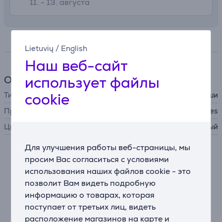
11. - 13. августа
Спецификация
Lietuvių
/
English
Наш веб-сайт
использует файлы
Общий параметр
cookie
Тип ИТ-аксессуара
коврик для мыши
Производитель
SteelSeries
Цвет
черный
Для улучшения работы веб-страницы, мы
Описание
просим Вас согласиться с условиями
использования наших файлов cookie - это
позволит Вам видеть подробную
Максимальная скорость
информацию о товарах, которая
Сверхгладкая поверхность создана для быстрых и
поступает от третьих лиц, видеть
легких движений, обеспечивая реакцию за доли
секунды.
расположение магазинов на карте и