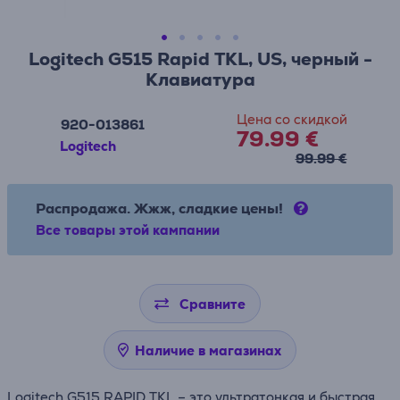
Logitech G515 Rapid TKL, US, черный -
Клавиатура
Цена со скидкой
920-013861
79.99 €
Logitech
99.99 €
Распродажа. Жжж, сладкие цены!
Все товары этой кампании
Сравните
Наличие в магазинах
Logitech G515 RAPID TKL – это ультратонкая и быстрая