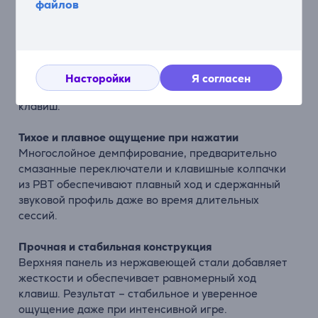
файлов
Несколько действий одной клавишей
Назначьте одной клавише два разных действия на
разных уровнях нажатия, например ходьбу и бег или
приседание и положение лежа. Это даст больше
Насторойки
Я согласен
контроля без использования дополнительных
клавиш.
Тихое и плавное ощущение при нажатии
Многослойное демпфирование, предварительно
смазанные переключатели и клавишные колпачки
из PBT обеспечивают плавный ход и сдержанный
звуковой профиль даже во время длительных
сессий.
Прочная и стабильная конструкция
Верхняя панель из нержавеющей стали добавляет
жесткости и обеспечивает равномерный ход
клавиш. Результат – стабильное и уверенное
ощущение даже при интенсивной игре.