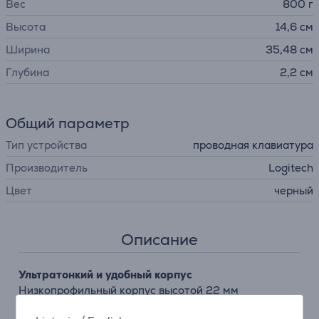
Вес
800 г
Высота
14,6 см
Ширина
35,48 см
Глубина
2,2 см
Общий параметр
Тип устройства
проводная клавиатура
Производитель
Logitech
Цвет
черный
Описание
Ультратонкий и удобный корпус
Низкопрофильный корпус высотой 22 мм
обеспечивает естественное положение запястий и