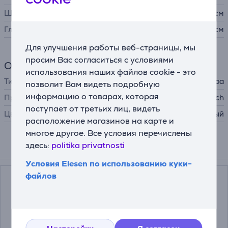
Ширина
43,5 см
Глубина
12,7 см
Для улучшения работы веб-страницы, мы
просим Вас согласиться с условиями
Общий параметр
использования наших файлов cookie - это
Тип устройства
проводная клавиатура
позволит Вам видеть подробную
информацию о товарах, которая
Производитель
Logitech
поступает от третьих лиц, видеть
Цвет
черный
расположение магазинов на карте и
многое другое. Все условия перечислены
здесь:
politika privatnosti
Подходящие товары
Условия Elesen по использованию куки-
файлов