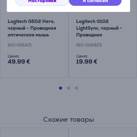
Насторойки
Я согласен
Logitech G502 Hero,
Logitech G102
черный - Проводная
LightSync, черный -
оптическая мышь
Проводная
оптическая мышь
910-005471
910-005823
Цена:
Цена:
49.99 €
19.99 €
Схожие товары