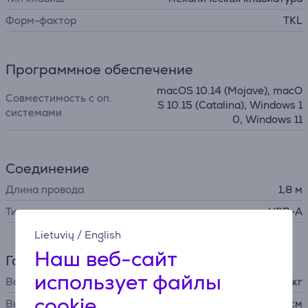
Форм-фактор
TKL
Программное обеспечение
macOS 10.14 (Mojave), macO
Совместимость с оп.
S 10.15 (Catalina), Windows 1
системами
0, Windows 11
Соединение
Длина провода
1,8 м
Тип штекера
USB-A
Lietuvių
/
English
Наш веб-сайт
Габариты
использует файлы
Вес
0,78 кг
cookie
Высота
3,63 см