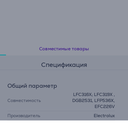
Совместимые товары
Спецификация
Общий параметр
LFC316X; LFC319X ,
Совместимость
DGB2531, LFP536X,
EFC226V
Производитель
Electrolux