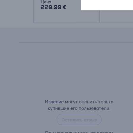
Цена:
Цена:
229.99 €
119.99 €
Изделие могут оценить только
купившие его пользователи.
Оставить отзыв
При написании отзыва просим