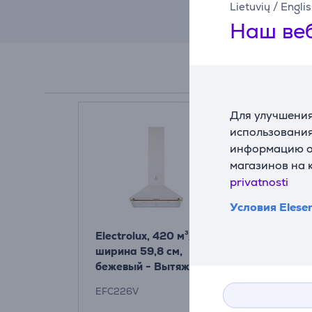
Lietuvių
/
Engli
Наш веб
Для улучшения
использования
информацию о 
магазинов на 
privatnosti
Условия Elese
Electrolux, 420 м³/ч,
Electrolux,
ширина 59,8 см,
ширина 60 
бежевый - Вытяжка
сталь - Вы
Товар - LF
EFC226V
LFC316X