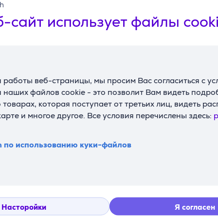
sh
-сайт использует файлы cook
Смотреть дополнительно
 работы веб-страницы, мы просим Вас согласиться с у
 наших файлов cookie - это позволит Вам видеть подр
товарах, которая поступает от третьих лиц, видеть ра
карте и многое другое. Все условия перечислены здесь:
p
n по использованию куки-файлов
 420 м³/ч,
Electrolux, 600 м³/ч,
см, нерж.
ширина 56 см, нерж.
тяжка
сталь -
C316X
Интегрируемая
LFP536X
Насторойки
Я согласен
вытяжка Товар -