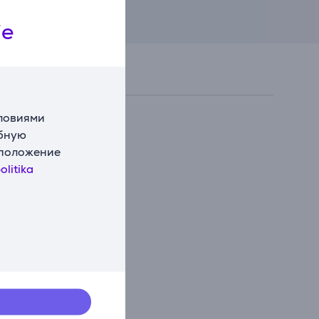
ie
словиями
обную
сположение
olitika