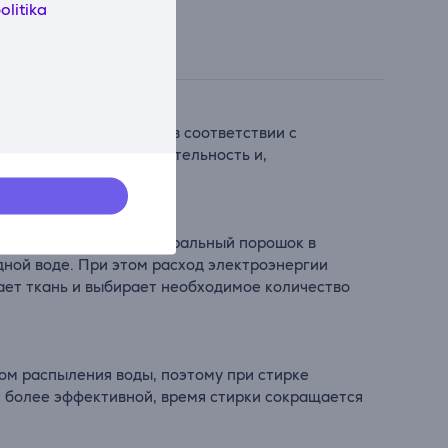
olitika
ольше, чем требуется в соответствии с
вной, сокращая ее длительность и,
Bubble™ превращает стиральный порошок в
дной воде. При этом расход электроэнергии
ает ткань и выбирает необходимое количество
вом распыления воды, поэтому при стирке
я более эффективной, время стирки сокращается