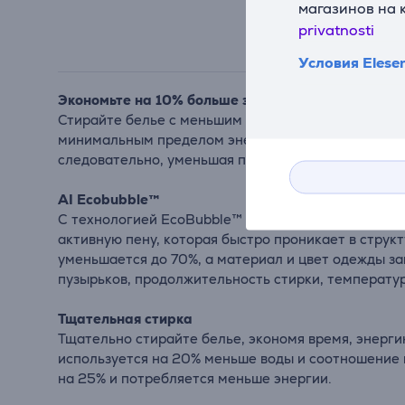
магазинов на 
privatnosti
Условия Elese
Экономьте на 10% больше энергии
Стирайте белье с меньшим расходом энергии. Сти
минимальным пределом энергоэффективности класс
следовательно, уменьшая потребление энергии.
AI Ecobubble™
С технологией EcoBubble™ на базе искусственног
активную пену, которая быстро проникает в структ
уменьшается до 70%, а материал и цвет одежды за
пузырьков, продолжительность стирки, температур
Тщательная стирка
Тщательно стирайте белье, экономя время, энерги
используется на 20% меньше воды и соотношение 
на 25% и потребляется меньше энергии.