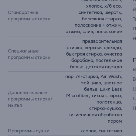
хлопок, х/б eco,
Я
Стандартные
синтетика, шерсть,
программы стирки
бережная стирка,
Т
полоскание + отжим,
П
отжим, слив, полоскание
Н
предварительная
стирка, верхняя одежда,
Специальные
быстрая стирка, очистка
программы стирки
барабана, постельное
белье, детская одежда
В
пар, AI-стирка, Air Wash,
В
мой цикл, цветное
Ш
белье, цикл Less
Дополнительные
Microfiber, тихая стирка,
Г
программы стирки/
полотенца,
мытья
стирка+сушка,
П
гигиеничная обработка
паром
Программы сушки
хлопок, синтетика