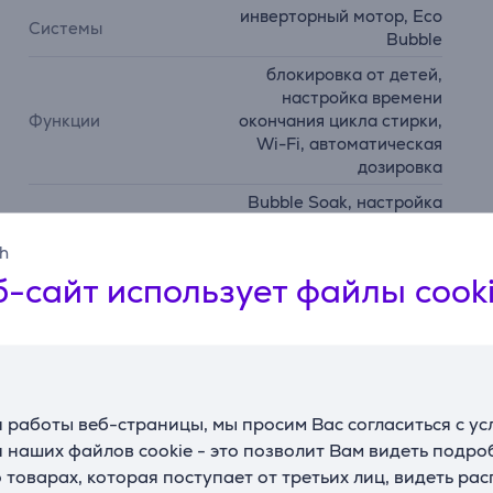
инверторный мотор, Eco
Системы
Bubble
блокировка от детей,
настройка времени
Функции
окончания цикла стирки,
Wi-Fi, автоматическая
дозировка
Bubble Soak, настройка
языка, поддержка
Дополнительные
приложения
sh
функции
SmartThings, лоток
-сайт использует файлы cook
StayClean
 работы веб-страницы, мы просим Вас согласиться с у
 наших файлов cookie - это позволит Вам видеть подр
товарах, которая поступает от третьих лиц, видеть ра