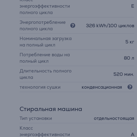
энергоэффективности
E
полного цикла
Энергопотребление
326 kWh/100 циклов
полного цикла
Номинальная загрузка
5 кг
на полный цикл
Потребление воды на
80 л
полный цикл
Длительность полного
520 мин.
цикла
технология сушки
конденсационная
Стиральная машина
Тип установки
отдельностоящая
Класс
энергоэффективности
A