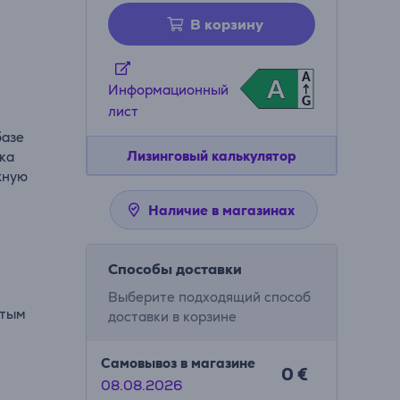
В корзину
A
A
A
Информационный
G
лист
базе
Лизинговый калькулятор
ка
жную
Наличие в магазинах
Способы доставки
Выберите подходящий способ
стым
доставки в корзине
Самовывоз в магазине
0 €
08.08.2026