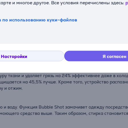
карте и многое другое. Все условия перечислены здесь:
p
Описание
n по использованию куки-файлов
ральная машина Samsung очень энергоэффективна: до 10% б
а А. Передовые технологии делают стирку более эффекти
Насторойки
Я согласен
о интеллекта белье стирается эффективно. Генератор Eco
уру ткани и удаляет грязь на 24% эффективнее даже в холо
щищается на 45,5% лучше. Кроме того, устройство распозн
у и отжим.
ю и воду. Функция Bubble Shot замачивет одежду посредст
моющего средства выше. Таким образом, стирка становитс