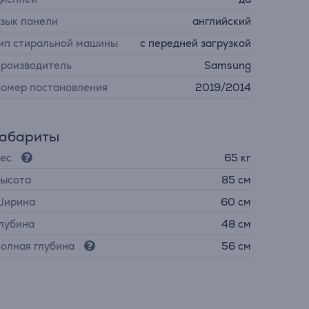
зык панели
английский
ип стиральной машины
с передней загрузкой
роизводитель
Samsung
омер постановления
2019/2014
Габариты
ес
65 кг
ысота
85 см
ирина
60 см
лубина
48 см
олная глубина
56 см