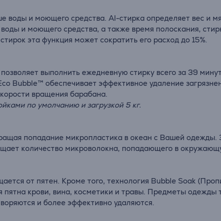
е воды и моющего средства. AI-стирка определяет вес и мя
 воды и моющего средства, а также время полоскания, стир
стирок эта функция может сократить его расход до 15%.
позволяет выполнить ежедневную стирку всего за 39 минут.
Eco Bubble™ обеспечивает эффективное удаление загрязнен
 скорости вращения барабана.
ойками по умолчанию и загрузкой 5 кг.
ащая попадание микропластика в океан с Вашей одежды. З
ращает количество микроволокна, попадающего в окружающу
ается от пятен. Кроме того, технология Bubble Soak (Про
я пятна крови, вина, косметики и травы. Предметы одежд
створяются и более эффективно удаляются.