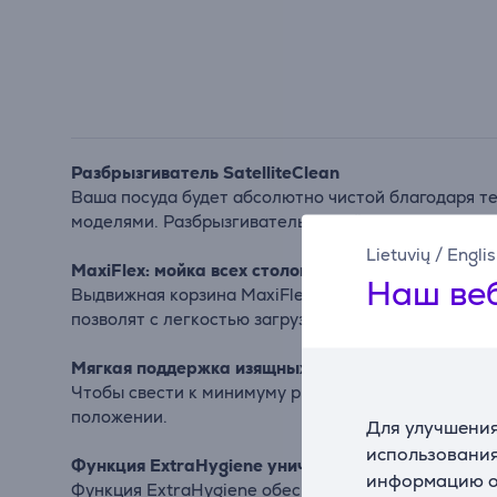
Разбрызгиватель SatelliteClean
Ваша посуда будет абсолютно чистой благодаря те
моделями. Разбрызгиватель с двойным вращением
Lietuvių
/
Engli
MaxiFlex: мойка всех столовых приборов за один 
Наш веб
Выдвижная корзина MaxiFlex рассчитана на столо
позволят с легкостью загрузить в него любые пре
Мягкая поддержка изящных бокалов
Чтобы свести к минимуму риск повредить или раз
положении.
Для улучшения
использования
Функция ExtraHygiene уничтожает микробы
информацию о 
Функция ExtraHygiene обеспечивает максимальную