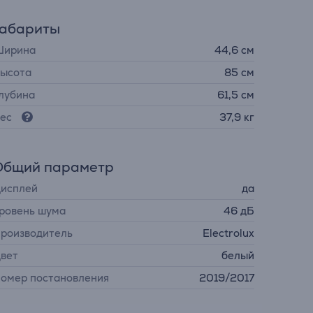
Габариты
ирина
44,6 см
ысота
85 см
лубина
61,5 см
ес
37,9 кг
Общий параметр
исплей
да
ровень шума
46 дБ
роизводитель
Electrolux
вет
белый
омер постановления
2019/2017