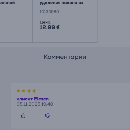
оечной
удаления накипи из
стиральных и
10130980
посудомоечных
машин
Цена:
12.99 €
Комментарии
клиент Elesen
05.11.2025 19:48