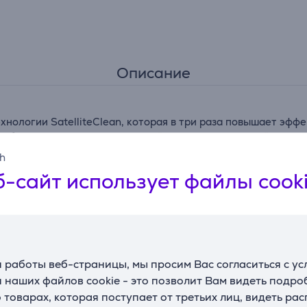
Описание
хнологии SatelliteClean, которая в три раза повышает эф
 обеспечивает тщательную мойку даже при плотной загруз
sh
раз
-сайт использует файлы cook
вые принадлежности большинства форм и размеров. Регули
дметы, какими бы большими и громоздкими они ни были.
бить изящные бокалы во время мойки, резиновые держатели
 работы веб-страницы, мы просим Вас согласиться с у
 наших файлов cookie - это позволит Вам видеть подр
товарах, которая поступает от третьих лиц, видеть ра
 чистоту. Машина использует мощный цикл полоскания и д