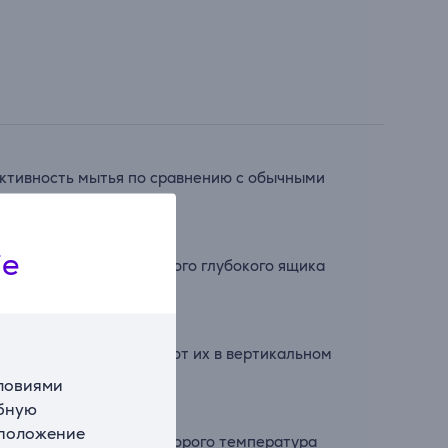
фективность мытья по сравнению с обычными
ке
ie
руемые разделители этого глубокого ящика
 SoftSpike поддерживают их в вертикальном
словиями
обную
сположение
езинфекции, в ходе которого температура