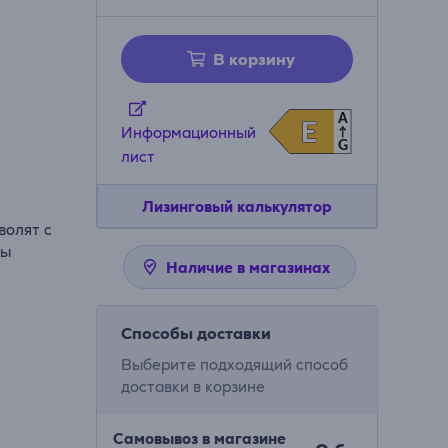
В корзину
A
E
E
Информационный
G
лист
Лизинговый калькулятор
волят с
бы
Наличие в магазинах
Способы доставки
Выберите подходящий способ
доставки в корзине
Самовывоз в магазине