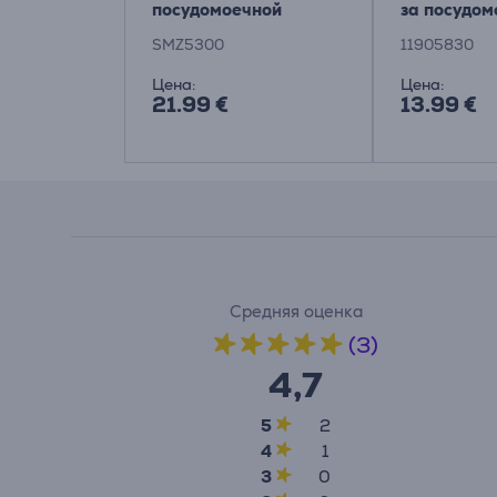
посудомоечной
за посудом
машине Bosch
машиной
SMZ5300
11905830
Цена:
Цена:
21.99 €
13.99 €
Средняя оценка
(3)
4,7
5
2
4
1
3
0