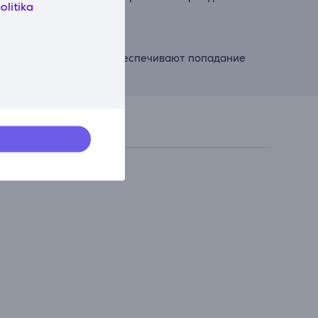
olitika
Эти разбрызгиватели обеспечивают попадание