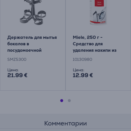
Держатель для мытья
Miele, 250 г -
бокалов в
Средство для
посудомоечной
удаления накипи из
машине Bosch
стиральных и
SMZ5300
10130980
посудомоечных
машин
Цена:
Цена:
21.99 €
12.99 €
Комментарии