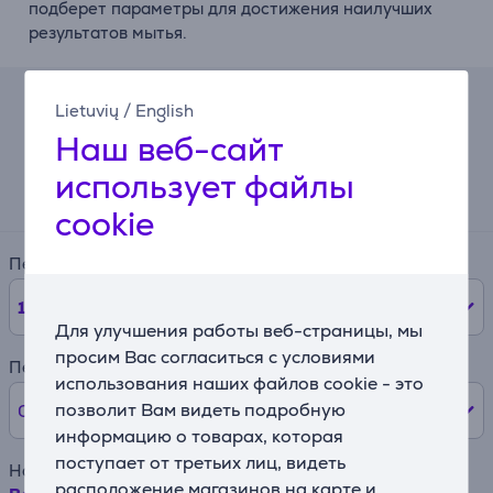
подберет параметры для достижения наилучших
результатов мытья.
Lietuvių
/
English
Лизинговый калькулятор
Наш веб-сайт
Ожидаемый ежемесячный платеж
использует файлы
41 €
cookie
Период
12
мес.
Для улучшения работы веб-страницы, мы
просим Вас согласиться с условиями
Первый взнос
использования наших файлов cookie - это
позволит Вам видеть подробную
0% /
0 €
информацию о товарах, которая
поступает от третьих лиц, видеть
Наименование товара
расположение магазинов на карте и