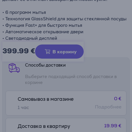
• 6 программ мытья
• Технология GlassShield для защиты стеклянной посуды
• Функция Fast+ для быстрого мытья
• Автоматическое открывание двери
• Светодиодный дисплей
399.99
€
Информационный лист
В корзину
Способы доставки
Выберите подходящий способ доставки в
корзине
0 €
Самовывоз в магазине
Подробнее
1 час
19.99 €
Доставка в квартиру