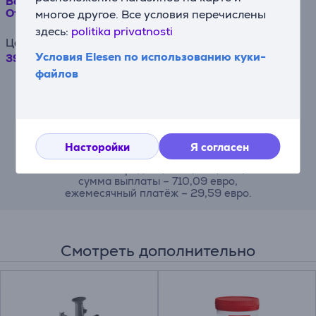
Beko, 10 комплектов посуды, серебристый -
Отдельностоящая посудомоечная машина
многое другое. Все условия перечислены
здесь:
politika privatnosti
Цена
Условия Elesen по использованию куки-
399.99 €
файлов
Например, при займе в размере 500
евро на срок договора 24 месяца,
годовая процентная ставка составляет
19,90%, комиссия за заключение
договора – 4,5%, ежемесячная комиссия
за администрирование договора – 0,6%,
Насторойки
Я согласен
ГПСП (Годовая процентная ставка
стоимости кредита) – 43,23%, общая
сумма выплаты – 710,09 евро,
ежемесячный платёж – 29,59 евро.
Смотреть дополнительно