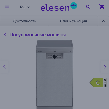
RU
Доступность
Спецификация
Посудомоечные машины
A
C
C
G