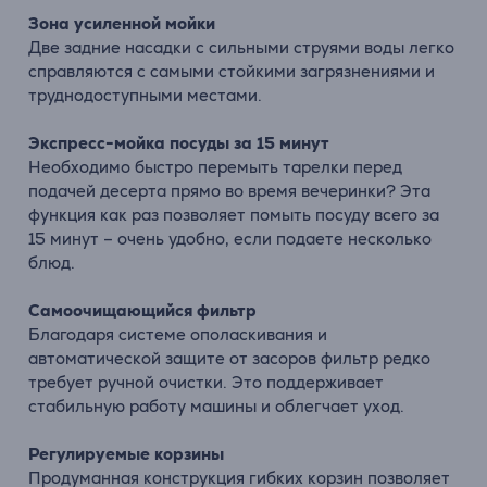
Зона усиленной мойки
Две задние насадки с сильными струями воды легко
справляются с самыми стойкими загрязнениями и
труднодоступными местами.
Экспресс-мойка посуды за 15 минут
Необходимо быстро перемыть тарелки перед
подачей десерта прямо во время вечеринки? Эта
функция как раз позволяет помыть посуду всего за
15 минут – очень удобно, если подаете несколько
блюд.
Самоочищающийся
фильтр
Благодаря
системе
ополаскивания
и
автоматической
защите
от
засоров
фильтр
редко
требует
ручной о
чистки.
Это
поддерживает
стабильную
работу
машины
и
облегчает
уход.
Регулируемые корзины
Продуманная конструкция гибких корзин позволяет