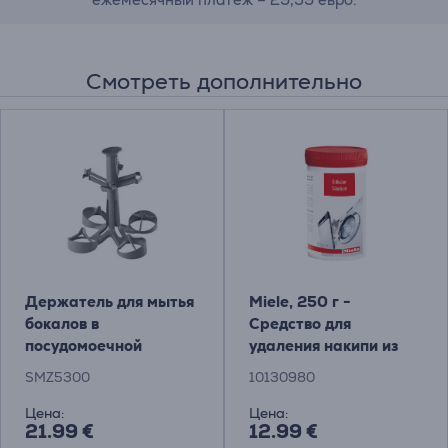
Смотреть дополнительно
Держатель для мытья
Miele, 250 г -
бокалов в
Средство для
посудомоечной
удаления накипи из
машине Bosch
стиральных и
SMZ5300
10130980
посудомоечных
машин
Цена:
Цена:
21.99 €
12.99 €