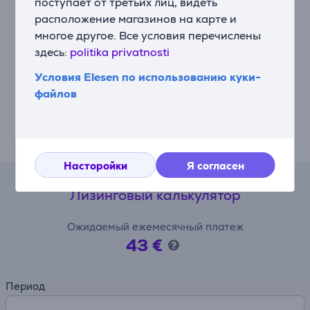
поступает от третьих лиц, видеть
полный обзор внутреннего пространства
расположение магазинов на карте и
посудомоечной машины, что делает загрузку и
выгрузку исключительно удобными.
многое другое. Все условия перечислены
здесь:
politika privatnosti
WI-FI / ConnectLife
Условия Elesen по использованию куки-
Эта умная посудомоечная машина предусматривает
файлов
возможность дистанционного контроля и
управления. В случае неисправности она отправит
немедленное уведомление. Можно дистанционно
запускать разные программы.
Насторойки
Я согласен
Лизинговый калькулятор
Ожидаемый ежемесячный платеж
43 €
Период