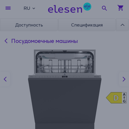
RU
Доступность
Спецификация
Посудомоечные машины
A
D
D
G