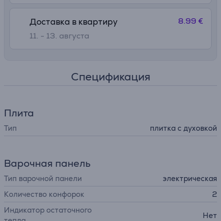
верхнему/нижнему нагреву, функции конвекции, а
также решетке для гриля и противню, которые входят в
8.99 €
Доставка в квартиру
комплект
11. - 13. августа
Спецификация
Плита
Тип
плитка с духовкой
Варочная панель
Тип варочной панели
электрическая
Количество конфорок
2
Индикатор остаточного
Нет
тепла