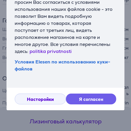
просим Вас согласиться с условиями
использования наших файлов cookie - это
позволит Вам видеть подробную
Габариты
информацию о товарах, которая
Ширина
50 см
поступает от третьих лиц, видеть
расположение магазинов на карте и
Высота
35 см
многое другое. Все условия перечислены
Глубина
42 см
здесь:
politika privatnosti
Вес
12,9 кг
Условия Elesen по использованию куки-
файлов
Общий параметр
черный / нержавеющая стал
Цвет
ь
Насторойки
Я согласен
Производитель
Severin
Лизинговый калькулятор