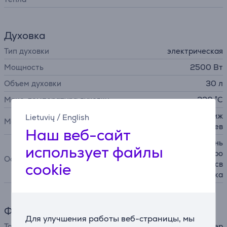
Духовка
Тип духовки
электрическая
Мощность
2500 Вт
Объем духовки
30 л
Макс. температура духовки
230 °C
электрогриль, верхний / ниж
Lietuvių
/
English
Методы нагрева
ний нагрев
Наш веб-сайт
вертел для гриля, противень
использует файлы
для выпечки, поддон для кро
Оснащение
шек, решетка, таймер, подсв
cookie
етка
Функции
Для улучшения работы веб-страницы, мы
Таймер
механический таймер