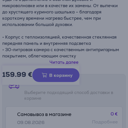
микроволновке или в качестве их замены. От выпечки
до хрустящего куриного шашлыка – благодаря
короткому времени нагрева быстрее, чем при
использовании большой духовки.
• Корпус с теплоизоляцией, качественная стеклянная
передняя панель и внутренняя подсветка
• 30-литровая камера с качественным антипригарным
покрытием, облегчающим очистку
• Вращающийся шампур для идеального приготовления
Читать далее
мяса и птицы на гриле, который легко удаляется с
159.99
€
помощью практичной ручки
В корзину
• Подходит для приготовления хрустящего картофеля-
Способы доставки
фри, с практичной ручкой для снятия решетки для гриля
Выберите подходящий способ доставки в
и противня
корзине
• Позволяет использовать духовку и малую конфорку
одновременно
• При использовании обеих конфорок духовка
0 €
Самовывоз в магазине
отключается
Подробнее
09.08.2026
• Множество возможностей приготовления благодаря