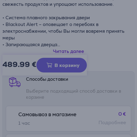
свежесть продуктов и упрощают использование.
• Система плавного закрывания двери
• Blackout Alert – оповещает о перебоях в
электроснабжении, чтобы Вы могли вовремя принять
меры
• Запирающаяся дверца
• Внутренняя подсветка
Читать далее
• Система слива в морозильной камере
489.99
€
Информационный лист
В корзину
Способы доставки
Выберите подходящий способ доставки в
корзине
0 €
Самовывоз в магазине
Подробнее
1 час