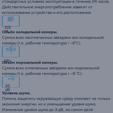
стандартных условиях эксплуатации в течение 24 часов.
Действительное энергопотребление зависит от
использования устройства и его расположения.
215
L
Объём холодильной камеры.
Сумма всех неотмеченных звёздами зон холодильной
камеры (т.е. рабочая температура > –6°C).
115
L
Объём морозильной камеры.
Сумма всех отмеченных звёздами зон морозильной
камеры (т.е. рабочая температура ≤ –6 °C).
35
dB
Уровень шума.
Помочь защитить окружающую среду поможет не только
экономия энергии, но и уменьшение уровня шума.
Изменение уровня шума до 3 дБ, на самом деле