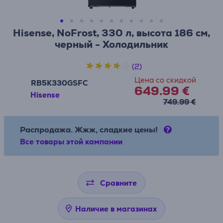
Hisense, NoFrost, 330 л, высота 186 см,
черный - Холодильник
(2)
Цена со скидкой
RB5K330GSFC
649.99 €
Hisense
749.99 €
Распродажа. Жжж, сладкие цены!
Все товары этой кампании
Сравните
Наличие в магазинах