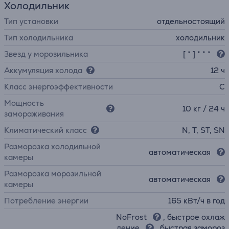
Холодильник
Тип установки
отдельностоящий
Тип холодильника
холодильник
Звезд у морозильника
[ * ] * * *
Аккумуляция холода
12 ч
Класс энергоэффективности
C
Мощность
10 кг / 24 ч
замораживания
Климатический класс
N, T, ST, SN
Разморозка холодильной
автоматическая
камеры
Разморозка морозильной
автоматическая
камеры
Потребление энергии
165 кВт/ч в год
NoFrost
, быстрое охлаж
дение
, быстрая замороз