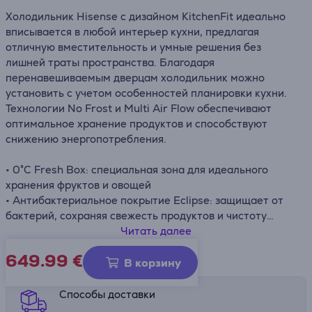
Холодильник Hisense с дизайном KitchenFit идеально
вписывается в любой интерьер кухни, предлагая
отличную вместительность и умные решения без
лишней траты пространства. Благодаря
перенавешиваемым дверцам холодильник можно
установить с учетом особенностей планировки кухни.
Технологии No Frost и Multi Air Flow обеспечивают
оптимальное хранение продуктов и способствуют
снижению энергопотребления.
• 0°C Fresh Box: специальная зона для идеального
хранения фруктов и овощей
• Антибактериальное покрытие Eclipse: защищает от
бактерий, сохраняя свежесть продуктов и чистоту
внутреннего пространства
Читать далее
• Умное подключение ConnectLife: удобное управление
649.99
€
Информационный лист
холодильником через смарт-устройство
В корзину
• Быстрая заморозка при -28°C: сохраняет витамины и
свежесть продуктов
Способы доставки