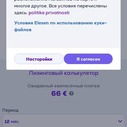
хранение напитков, но и возможность размещать
многое другое. Все условия перечислены
более крупные предметы, обеспечивая гибкость и
здесь:
politika privatnosti
удобство.
Условия Elesen по использованию куки-
Скрытая ручка
файлов
Скрытые ручки сочетают стиль и функциональность.
Эргономичный дизайн придает холодильнику
современный внешний вид и идеально вписывается
в любой кухонный интерьер.
Насторойки
Я согласен
Лизинговый калькулятор
Ожидаемый ежемесячный платеж
66 €
Период
12
мес.