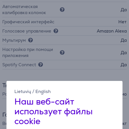
Автоматическая
Да
калибровка колонок
Графический интерфейс
Нет
Голосовое управление
Amazon Alexa
Мультирум
Да
Настройка при помощи
Да
приложения
Spotify Connect
Да
Тюнер
Lietuvių
/
English
Радиотюнер
интернет-радио
Наш веб-сайт
использует файлы
Габариты
cookie
Вес
7,8 кг