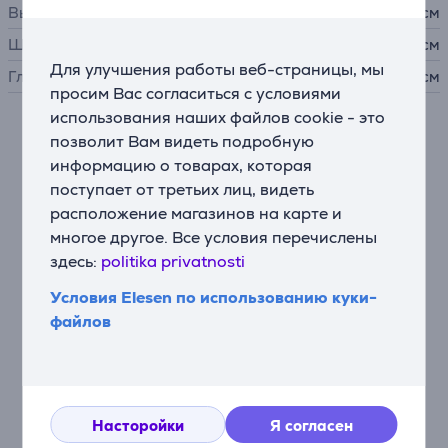
Высота
15,1 см
Ширина
43,4 см
Для улучшения работы веб-страницы, мы
Глубина
33,9 см
просим Вас согласиться с условиями
использования наших файлов cookie - это
позволит Вам видеть подробную
Описание
информацию о товарах, которая
поступает от третьих лиц, видеть
Иммерсивный звук
расположение магазинов на карте и
С ресивером для домашнего кинотеатра Denon
многое другое. Все условия перечислены
AVC-S670H Вы можете быть уверены в том, что звук
здесь:
politika privatnosti
будет таким же мощным, как и качество
изображения. Он поддерживает аудиотехнологии
Условия Elesen по использованию куки-
Dolby TrueHD, Dolby Digital, Dolby Digital Plus, DTS-
файлов
HD и DTS Surround, позволяя наслаждаться
захватывающим 5-канальным звуком. Благодаря
технологиям Dolby и DTS Вы сможете погрузиться в
мир кино или музыки и слушать звуки так, как они
изначально задуманы.
Насторойки
Я согласен