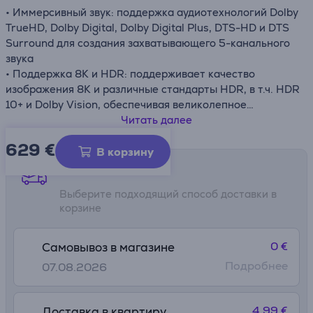
• Иммерсивный звук: поддержка аудиотехнологий Dolby
TrueHD, Dolby Digital, Dolby Digital Plus, DTS-HD и DTS
Surround для создания захватывающего 5-канального
звука
• Поддержка 8K и HDR: поддерживает качество
изображения 8K и различные стандарты HDR, в т.ч. HDR
10+ и Dolby Vision, обеспечивая великолепное
изображение
Читать далее
• Голосовое управление и беспроводная потоковая
629 €
передача музыки: поддерживает голосовое управление
В корзину
Amazon Alexa и позволяет передавать музыку в
Способы доставки
беспроводном режиме при помощи AirPlay 2
Выберите подходящий способ доставки в
• HEOS Built-in: позволяет выполнять беспроводную
корзине
потоковую передачу музыки из разных источников и
соединять различные устройства HEOS в единую
музыкальную систему
0 €
Самовывоз в магазине
• Технология коррекции помещения Audyssey:
Подробнее
07.08.2026
использует программное обеспечение Audyssey EQ для
настройки оптимального звука в соответствии с
условиями в Вашем помещении
4.99 €
Доставка в квартиру