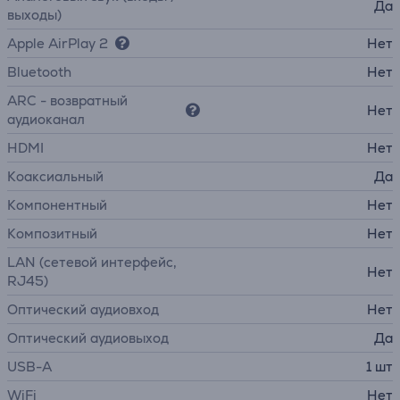
Да
выходы)
Apple AirPlay 2
Нет
Bluetooth
Нет
ARC - возвратный
Нет
аудиоканал
HDMI
Нет
Коаксиальный
Да
Компонентный
Нет
Композитный
Нет
LAN (сетевой интерфейс,
Нет
RJ45)
Оптический аудиовход
Нет
Оптический аудиовыход
Да
USB-A
1 шт
WiFi
Нет