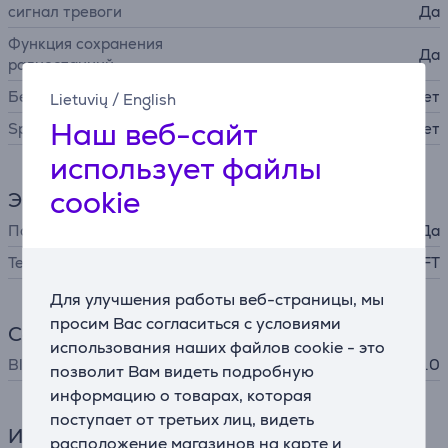
сигнал тревоги
Да
Функция сохранения
Да
радиостанций
Беспроводная зарядка
Нет
Lietuvių
/
English
Наш веб-сайт
Spotify Connect
Нет
использует файлы
cookie
Экран
Подсветка экрана
Да
Технология
TFT
Для улучшения работы веб-страницы, мы
просим Вас согласиться с условиями
Соединение
использования наших файлов cookie - это
Bluetooth
Bluetooth 5.0
позволит Вам видеть подробную
информацию о товарах, которая
поступает от третьих лиц, видеть
Интерфейсы
расположение магазинов на карте и