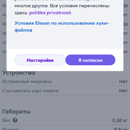
Выход для наушников
многое другое. Все условия перечислены
Да
здесь:
politika privatnosti
Аудиовход 3,5 мм
Нет
Условия Elesen по использованию куки-
Bluetooth
Да
файлов
WiFi
Нет
USB-A
Нет
NFC
Нет
Насторойки
Я согласен
Устройства
Встроенный микрофон
Нет
Считыватель карт памяти
Нет
Габариты
Вес
0,32 кг
Высота
9,6 см