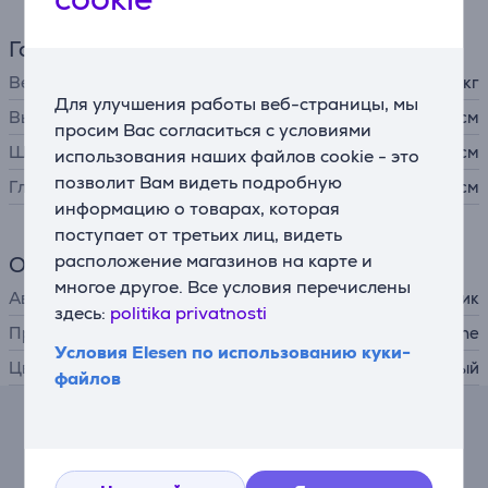
Габариты
Вес
13,51 кг
Для улучшения работы веб-страницы, мы
Высота
36 см
просим Вас согласиться с условиями
Ширина
35 см
использования наших файлов cookie - это
позволит Вам видеть подробную
Глубина
39,5 см
информацию о товарах, которая
поступает от третьих лиц, видеть
расположение магазинов на карте и
Общий параметр
многое другое. Все условия перечислены
Автомагнитола
автомобильный динамик
здесь:
politika privatnosti
Производитель
Alpine
Условия Elesen по использованию куки-
Цвет
черный
файлов
Лизинговый калькулятор
Ожидаемый ежемесячный платеж