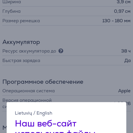
Ширина
3,9 см
Глубина
0,97 см
Размер ремешка
130 - 180 мм
Аккумулятор
Ресурс аккумулятора до
38 ч
Быстрая зарядка
Да
Программное обеспечение
Операционная система
Apple
Версия операционной
watchOS 26
системы
Lietuvių
/
English
Наш веб-сайт
Мониторинг здоровья и активности