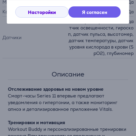
Микрофон
Да
Колонки
Да
Насторойки
Я согласен
акселерометр, Э-компас, да
тчик освещенности, гироско
п, датчик пульса, высотомер,
Датчики
датчик температуры, датчик
уровня кислорода в крови (S
pO2), глубиномер
Описание
Отслеживание здоровья на новом уровне
Смарт-часы Series 11 впервые предлагают
уведомления о гипертонии, а также мониторинг
апноэ и детализированное приложение Vitals.
Тренировки и мотивация
Workout Buddy и персонализированные тренировки
помогут Вам тренироваться продуманно и