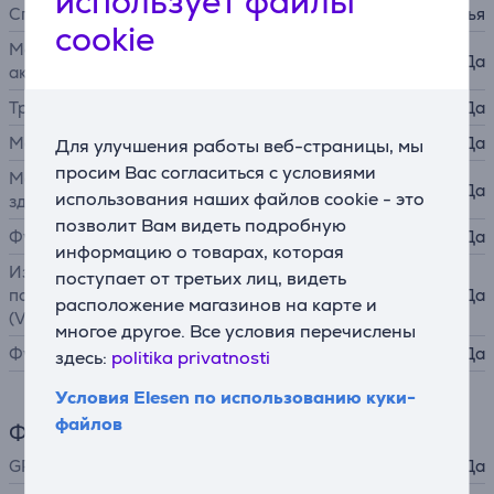
использует файлы
Способ измерения пульса
с запястья
cookie
Мониторинг физической
Да
активности
Тренировочные режимы
Да
Мониторинг сна
Да
Для улучшения работы веб-страницы, мы
просим Вас согласиться с условиями
Мониторинг женского
Да
использования наших файлов cookie - это
здоровья
позволит Вам видеть подробную
Функции уровня стресса
Да
информацию о товарах, которая
Измерение максимального
поступает от третьих лиц, видеть
потребления кислорода
Да
расположение магазинов на карте и
(VO2 макс.)
многое другое. Все условия перечислены
Функции плавания
Да
здесь:
politika privatnosti
Условия Elesen по использованию куки-
файлов
Функции
GPS
Да