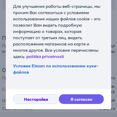
Для улучшения работы веб-страницы, мы
просим Вас согласиться с условиями
Спецификация
использования наших файлов cookie - это
позволит Вам видеть подробную
информацию о товарах, которая
Принадлежности
поступает от третьих лиц, видеть
расположение магазинов на карте и
Принадлежности для фото и
инструмент, aккумулятор дл
многое другое. Все условия перечислены
видео
я видеокамеры
здесь:
politika privatnosti
Условия Elesen по использованию куки-
Общий параметр
файлов
Производитель
GoPro
HERO10 Black, HERO9 Blac
Совместимость
k, HERO8 Black
Насторойки
Я согласен
Цвет
черный
Совместимость
с GoPro