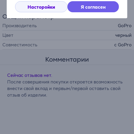
Насторойки
Я согласен
Общий параметр
Производитель
GoPro
Цвет
черный
Совместимость
с GoPro
Комментарии
Сейчас отзывов нет.
После совершения покупки откроется возможность
внести свой вклад и первым/первой оставить свой
отзыв об изделии.