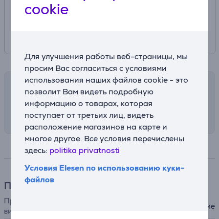
cookie
Для улучшения работы веб-страницы, мы
просим Вас согласиться с условиями
использования наших файлов cookie - это
Способы доставки
позволит Вам видеть подробную
информацию о товарах, которая
Выберите подходящий способ доставки в
корзине
поступает от третьих лиц, видеть
расположение магазинов на карте и
многое другое. Все условия перечислены
Спецификация
здесь:
politika privatnosti
Условия Elesen по использованию куки-
файлов
Принадлежности
Принадлежности для фото и
крепление
видео