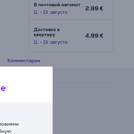
В почтовый автомат
2.99 €
11. - 13. августа
Доставка в
квартиру
4.99 €
11. - 13. августа
Комментарии
ie
словиями
обную