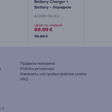
Battery Charger +
Battery - Зарядное
устройство и
ACDBD-011-EU
аккумулятор Товар -
ACDBD-011-EU
Цена со скидкой
69.99 €
79.99 €
Правила магазина
я
Politika privatnosti
Изменить настройки файлов cookie
FAQ
.lt