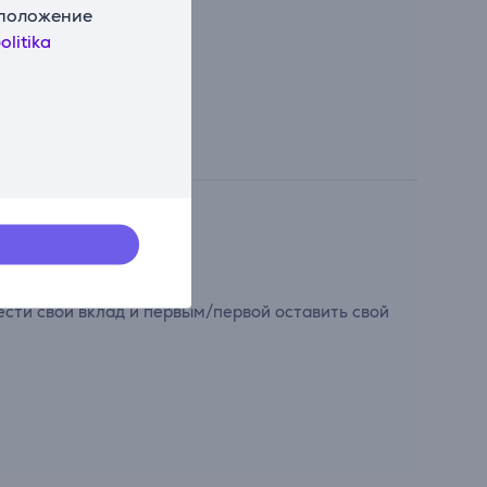
сположение
olitika
сти свой вклад и первым/первой оставить свой