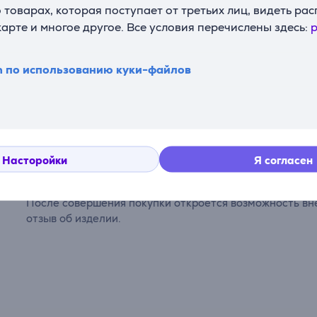
Совместимость
с GoPro
товарах, которая поступает от третьих лиц, видеть ра
карте и многое другое. Все условия перечислены здесь:
p
n по использованию куки-файлов
Комментарии
Насторойки
Я согласен
Сейчас отзывов нет.
После совершения покупки откроется возможность вне
отзыв об изделии.