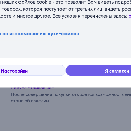
 наших файлов cookie - это позволит Вам видеть подр
товарах, которая поступает от третьих лиц, видеть ра
карте и многое другое. Все условия перечислены здесь:
p
n по использованию куки-файлов
Комментарии
Насторойки
Я согласен
Сейчас отзывов нет.
После совершения покупки откроется возможность вне
отзыв об изделии.