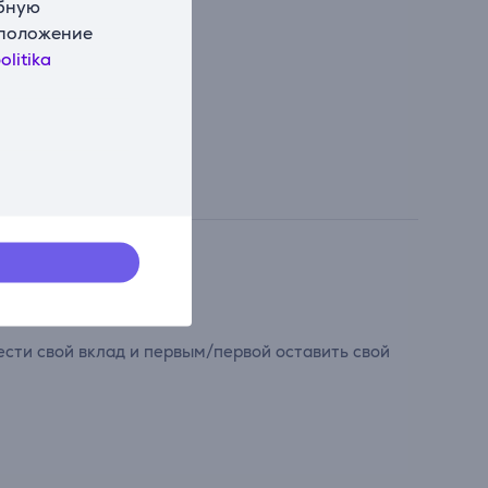
обную
сположение
olitika
сти свой вклад и первым/первой оставить свой