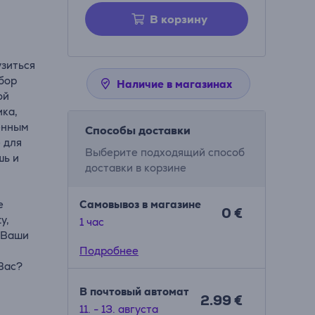
В корзину
узиться
бор
Наличие в магазинах
ой
ика,
енным
Способы доставки
 для
Выберите подходящий способ
шь и
доставки в корзине
е
Самовывоз в магазине
0 €
y,
1 час
. Ваши
р
Подробнее
 Вас?
В почтовый автомат
2.99 €
11. - 13. августа