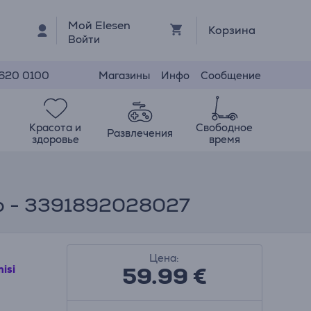
Мой Elesen
Корзина
Войти
Магазины
Инфо
Сообщение
 620 0100
Красота и
Свободное
Развлечения
здоровье
время
вар - 3391892028027
Цена:
59.99
€
misi