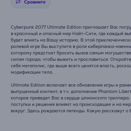
Сравните
Cyberpunk 2077 Ultimate Edition приглашает Вас погр
в красочный и опасный мир Найт-Сити, где каждый вы
будет влиять на Вашу историю. В этой приключенческ
ролевой игре Вы выступите в роли киберпанка-наемн
которому предстоит бросить вызов самым могуществ
силам города, чтобы выжить и прославиться. Откройте
себя мегаполис, где выше всего ценятся власть, роско
модификации тела.
Ultimate Edition включает все обновления игры и ране
выпущенный контент, в т.ч. дополнение Phantom Libert
которое приведет Вас в сердце шпионского триллера
поступки и решения влияют на происходящее и на ми
вокруг. Здесь рождаются легенды. Какую расскажут о