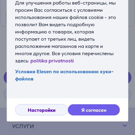
Для улучшения работы веб-страницы, мы
просим Вас согласиться с условиями
использования наших файлов cookie - это
позволит Вам видеть подробную
информацию о товарах, которая
Если у вас есть какие-либо вопросы, не стесняйтесь
поступает от третьих лиц, видеть
обращаться к нам!
расположение магазинов на карте и
+370 4 620 0100
многое другое. Все условия перечислены
здесь:
politika privatnosti
(Мы отвечаем с 09:00 до 21:00)
Условия Elesen по использованию куки-
Центр клиентов
файлов
Магазины
Насторойки
Я согласен
ELESEN
УСЛУГИ