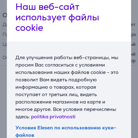
Наш веб-сайт
использует файлы
Общий параметр
cookie
Дисплей
нет
Производитель
Ninja
Цвет
красный
беспроводной/USB-C, литий
Для улучшения работы веб-страницы, мы
Особенности
-ионный аккумулятор
просим Вас согласиться с условиями
использования наших файлов cookie - это
позволит Вам видеть подробную
Описание
информацию о товарах, которая
поступает от третьих лиц, видеть
Портативный блендер
расположение магазинов на карте и
Мощное, высокопроизводительное смешивание в
многое другое. Все условия перечислены
пути. Одним нажатием кнопки Вы сможете готовить
здесь:
politika privatnosti
вкусные напитки и смузи в любом месте и в любое
время – в спортзале, в парке, в машине, на работе и
Условия Elesen по использованию куки-
в других местах.
файлов