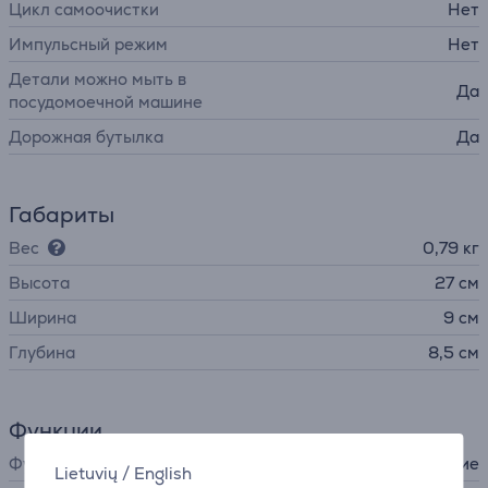
Цикл самоочистки
Нет
Импульсный режим
Нет
Детали можно мыть в
Да
посудомоечной машине
Дорожная бутылка
Да
Габариты
Вес
0,79 кг
Высота
27 см
Ширина
9 см
Глубина
8,5 см
Функции
Функции блендера
перемешивание
Lietuvių
/
English