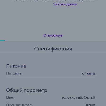
чувствительным режимам, которые уменьшают
Читать далее
интенсивность света для более щадящего воздействия
чувствительные участки, такие как лицо, подмышки и
интимные зоны.
• Несколько насадок для проработки тела с головы до 
Стандартная насадка для подмышек и голеней и
Описание
прецизионная насадка для лица и интимных зон.
¹ При использовании в соответствии с рекомендуемым
Спецификация
режимом отдельные результаты могут отличаться.
Питание
Питание
от сети
Общий параметр
Цвет
золотистый, белый
Производитель
Braun