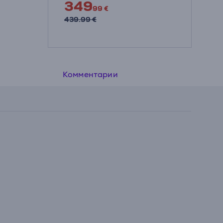
349
99 €
 на
439.99 €
ли
ног.
Комментарии