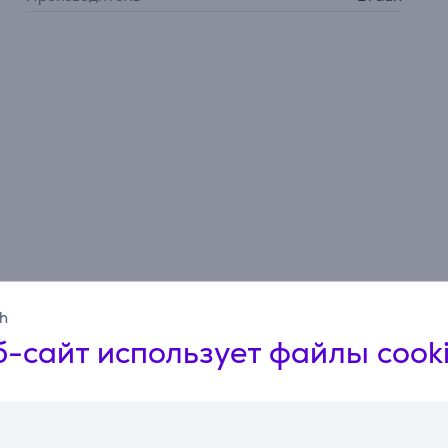
sh
-сайт использует файлы cook