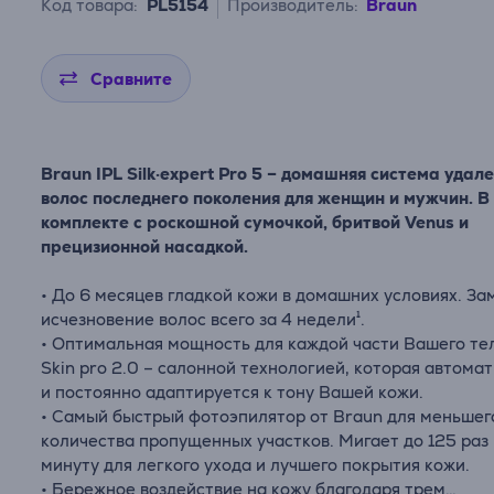
Код товара:
PL5154
Производитель:
Braun
Сравните
Braun
IPL
Silk
·
expert
Pro
5 – домашняя система удал
волос последнего поколения для женщин и мужчин. В
комплекте с роскошной сумочкой, бритвой
Venus
и
прецизионной насадкой.
• До 6 месяцев гладкой кожи в домашних условиях. З
исчезновение волос всего за 4 недели¹.
• Оптимальная мощность для каждой части Вашего те
Skin
pro
2.0 – салонной технологией, которая автома
и постоянно адаптируется к тону Вашей кожи.
• Самый быстрый
фотоэпилятор
от
Braun
для меньшег
количества пропущенных участков. Мигает до 125 раз 
минуту для легкого ухода и лучшего покрытия кожи.
• Бережное воздействие на кожу благодаря трем