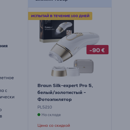
ИСПЫТАЙ В ТЕЧЕНИЕ 100 ДНЕЙ
ения
-90 €
аметное
Braun Silk-expert Pro 5,
ла с
белый/золотистый -
тически
Фотоэпилятор
PL5210
о
На складе
в
Цена со скидкой