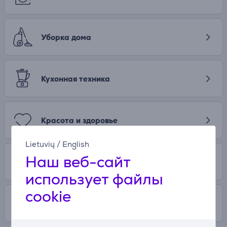
Уборка дома
Кухонная техника
Красота и здоровье
Lietuvių
/
English
Наш веб-сайт
Развлечения
использует файлы
cookie
Свободное время