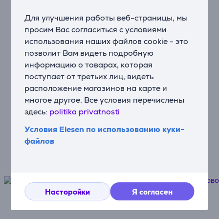
Для улучшения работы веб-страницы, мы
Рассрочка
просим Вас согласиться с условиями
Оплатите покупку по частям
использования наших файлов cookie - это
позволит Вам видеть подробную
информацию о товарах, которая
Доставка
поступает от третьих лиц, видеть
Бесплатная доставка до почтовых
расположение магазинов на карте и
автоматов от 100 евро
многое другое. Все условия перечислены
здесь:
politika privatnosti
Защита устройства
Условия Elesen по использованию куки-
Лучшая защита для Вашей новой
файлов
техники
Насторойки
Я согласен