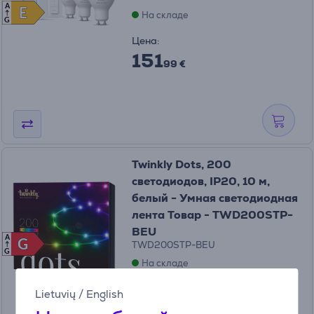
A
E
E
На складе
G
Цена:
151
99 €
Twinkly Dots, 200
светодиодов, IP20, 10 м,
белый - Умная светодиодная
лента Товар - TWD200STP-
BEU
A
G
G
TWD200STP-BEU
G
На складе
Цена:
Lietuvių
/
English
89
99 €