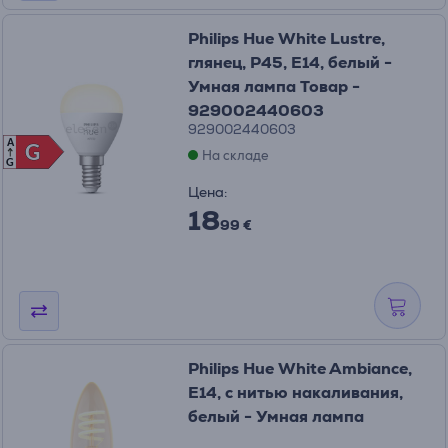
Philips Hue White Lustre,
глянец, P45, E14, белый -
Умная лампа Товар -
929002440603
929002440603
A
G
G
На складе
G
Цена:
18
99 €
Philips Hue White Ambiance,
E14, с нитью накаливания,
белый - Умная лампа