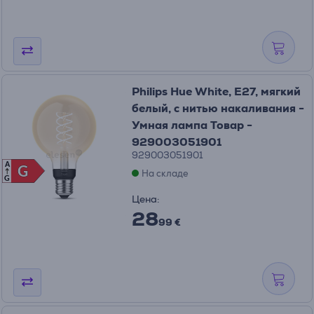
Philips Hue White, E27, мягкий
белый, с нитью накаливания -
Умная лампа Товар -
929003051901
929003051901
A
G
G
На складе
G
Цена:
28
99 €