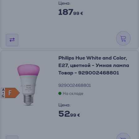
Цена:
187
99 €
Philips Hue White and Color,
E27, цветной - Умная лампа
Товар - 929002468801
929002468801
A
F
F
На складе
G
Цена:
52
99 €