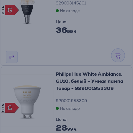
929003145201
A
G
G
На складе
G
Цена:
36
99 €
Philips Hue White Ambiance,
GU10, белый - Умная лампа
Товар - 929001953309
929001953309
A
G
G
На складе
G
Цена:
28
99 €