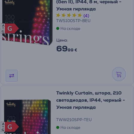
(Gen II), IP44, 8 м, черный -
Умная гирлянда
(4)
TWS100STP-BEU
A
G
G
На складе
G
Цена:
69
99 €
Twinkly Curtain, штора, 210
светодиодов, IP44, черный -
Умная гирлянда
TWW210SPP-TEU
A
G
G
На складе
G