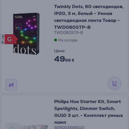
Twinkly Dots, 60 светодиодов,
IP20, 3 м, белый - Умная
светодиодная лента Товар -
TWD060STP-B
TWD060STP-B
A
G
G
На складе
G
Цена:
49
99 €
Philips Hue Starter Kit, Smart
Spotlights, Dimmer Switch,
GU10 3 шт. - Комплект умных
ламп
929003666510