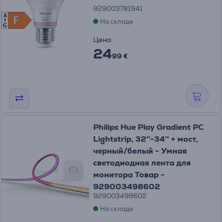
929003781941
A
F
F
На складе
G
Цена:
24
99 €
Philips Hue Play Gradient PC
Lightstrip, 32''-34'' + мост,
черный/белый - Умная
светодиодная лента для
монитора Товар -
929003498602
929003498602
На складе