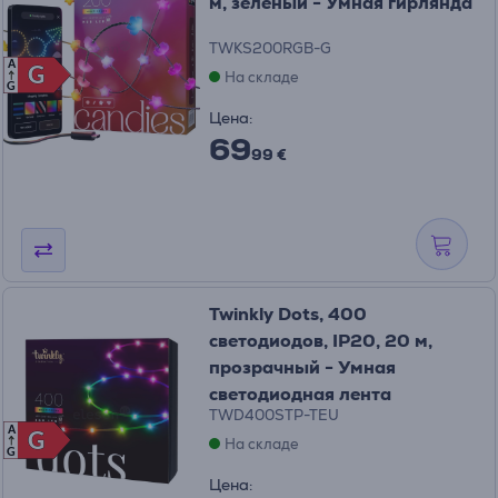
м, зеленый - Умная гирлянда
TWKS200RGB-G
A
G
G
На складе
G
Цена:
69
99 €
Twinkly Dots, 400
светодиодов, IP20, 20 м,
прозрачный - Умная
светодиодная лента
TWD400STP-TEU
A
G
G
На складе
G
Цена: