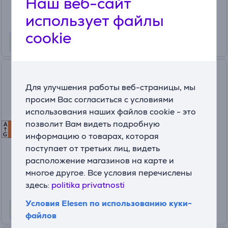
Наш веб-сайт
использует файлы
cookie
Philips Wiz Full Color Smart
LED Bulb, E27, 3 шт., белый -
Для улучшения работы веб-страницы, мы
Светодиодная лампа
просим Вас согласиться с условиями
использования наших файлов cookie - это
929003601036
позволит Вам видеть подробную
A
F
F
На складе
информацию о товарах, которая
G
поступает от третьих лиц, видеть
Цена:
43
расположение магазинов на карте и
90 €
многое другое. Все условия перечислены
здесь:
politika privatnosti
Условия Elesen по использованию куки-
файлов