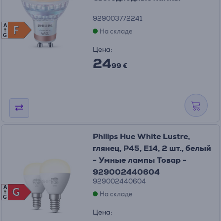
929003772241
A
F
F
На складе
G
Цена:
24
99 €
Philips Hue White Lustre,
глянец, P45, E14, 2 шт., белый
- Умные лампы Товар -
929002440604
929002440604
A
G
G
На складе
G
Цена: