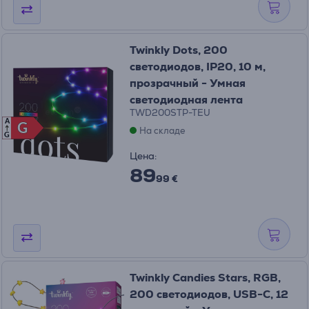
Twinkly Dots, 200
светодиодов, IP20, 10 м,
прозрачный - Умная
светодиодная лента
TWD200STP-TEU
A
G
G
На складе
G
Цена:
89
99 €
Twinkly Candies Stars, RGB,
200 светодиодов, USB-C, 12