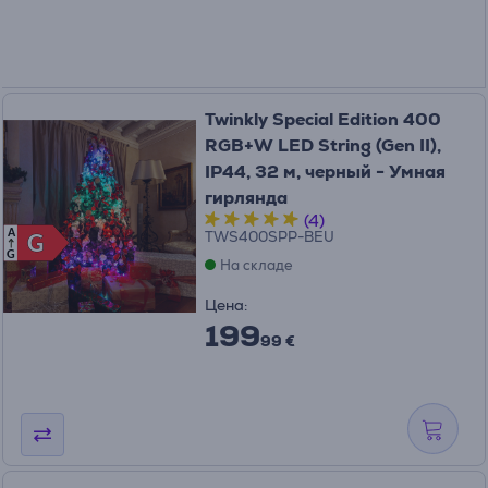
Twinkly Special Edition 400
RGB+W LED String (Gen II),
IP44, 32 м, черный - Умная
гирлянда
(4)
A
TWS400SPP-BEU
G
G
G
На складе
Цена:
199
99 €