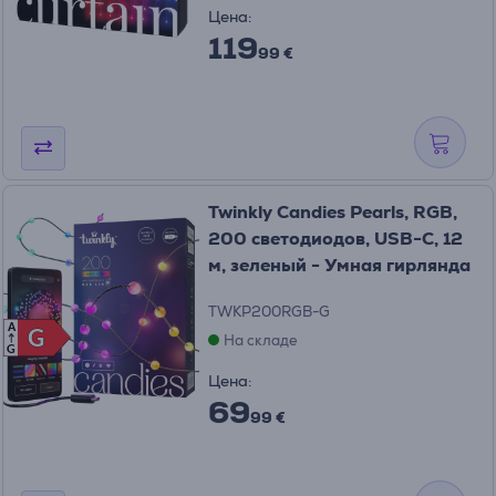
Цена:
119
99 €
Twinkly Candies Pearls, RGB,
200 светодиодов, USB-C, 12
м, зеленый - Умная гирлянда
TWKP200RGB-G
A
G
G
На складе
G
Цена:
69
99 €