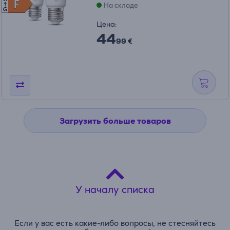
F
F
На складе
G
Цена:
44
99 €
Загрузить больше товаров
У началу списка
Если у вас есть какие-либо вопросы, не стесняйтесь