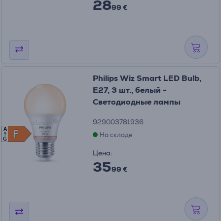
28
99 €
Philips Wiz Smart LED Bulb,
E27, 3 шт., белый -
Светодиодные лампы
929003781936
A
F
F
На складе
G
Цена:
35
99 €