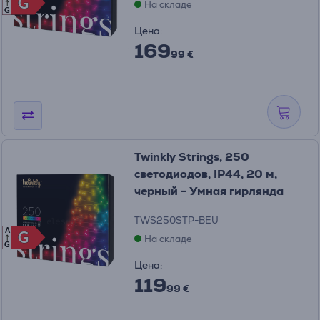
G
G
На складе
G
Цена:
169
99 €
Twinkly Strings, 250
светодиодов, IP44, 20 м,
черный - Умная гирлянда
TWS250STP-BEU
A
G
G
На складе
G
Цена:
119
99 €