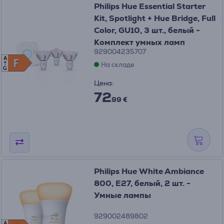
Philips Hue Essential Starter
Kit, Spotlight + Hue Bridge, Full
Color, GU10, 3 шт., белый -
Комплект умных ламп
929004235707
A
F
F
На складе
G
Цена:
72
99 €
Philips Hue White Ambiance
800, E27, белый, 2 шт. -
Умные лампы
929002489802
A