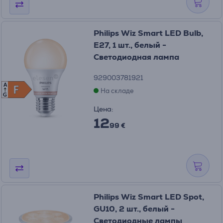
Philips Wiz Smart LED Bulb,
E27, 1 шт., белый -
Светодиодная лампа
929003781921
A
F
F
На складе
G
Цена:
12
99 €
Philips Wiz Smart LED Spot,
GU10, 2 шт., белый -
Светодиодные лампы