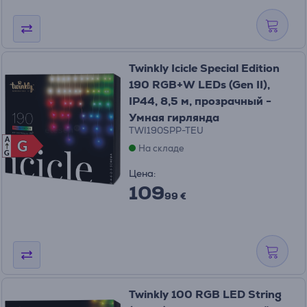
Twinkly Icicle Special Edition
190 RGB+W LEDs (Gen II),
IP44, 8,5 м, прозрачный -
Умная гирлянда
TWI190SPP-TEU
A
G
G
На складе
G
Цена:
109
99 €
Twinkly 100 RGB LED String