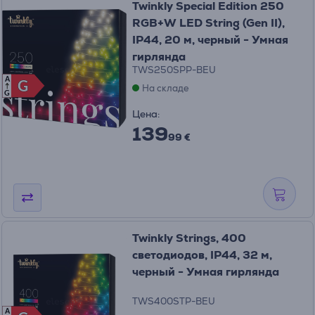
Twinkly Special Edition 250
RGB+W LED String (Gen II),
IP44, 20 м, черный - Умная
гирлянда
TWS250SPP-BEU
A
G
G
На складе
G
Цена:
139
99 €
Twinkly Strings, 400
светодиодов, IP44, 32 м,
черный - Умная гирлянда
TWS400STP-BEU
A